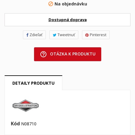
Na objednávku

Dostupná doprava
Zdieľať
Tweetnuť
Pinterest
help_outline
OTÁZKA K PRODUKTU
DETAILY PRODUKTU
Kód
N08710