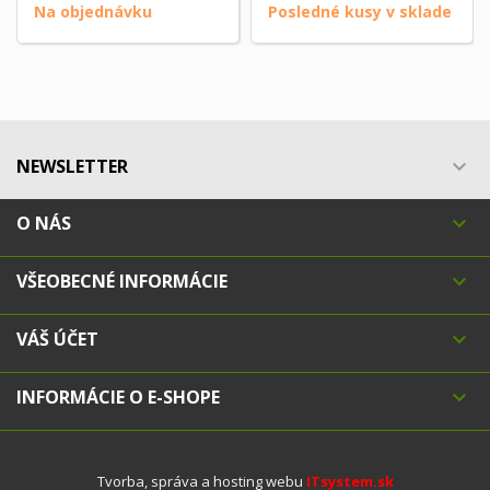
Na objednávku
Posledné kusy v sklade
NEWSLETTER

O NÁS

VŠEOBECNÉ INFORMÁCIE

VÁŠ ÚČET

INFORMÁCIE O E-SHOPE

Tvorba, správa a hosting webu
ITsystem.sk