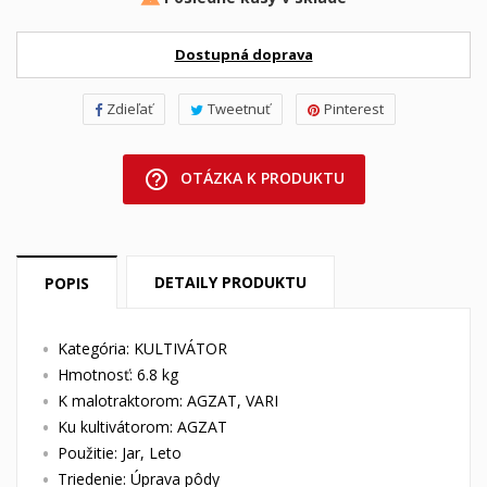
Dostupná doprava
Zdieľať
Tweetnuť
Pinterest
help_outline
OTÁZKA K PRODUKTU
DETAILY PRODUKTU
POPIS
Kategória: KULTIVÁTOR
Hmotnosť: 6.8 kg
K malotraktorom: AGZAT, VARI
Ku kultivátorom: AGZAT
Použitie: Jar, Leto
Triedenie: Úprava pôdy