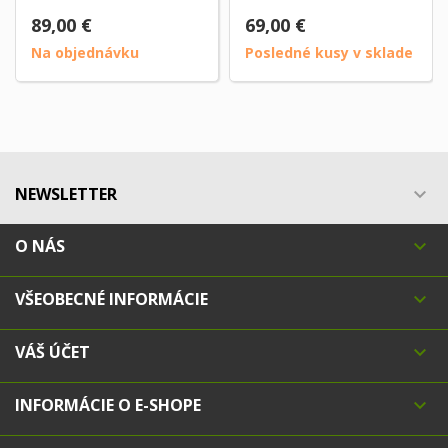
89,00 €
69,00 €
Na objednávku
Posledné kusy v sklade
NEWSLETTER

O NÁS

VŠEOBECNÉ INFORMÁCIE

VÁŠ ÚČET

INFORMÁCIE O E-SHOPE
