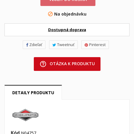
Na objednávku

Dostupná doprava
Zdieľať
Tweetnuť
Pinterest
help_outline
OTÁZKA K PRODUKTU
DETAILY PRODUKTU
Kód
N04757