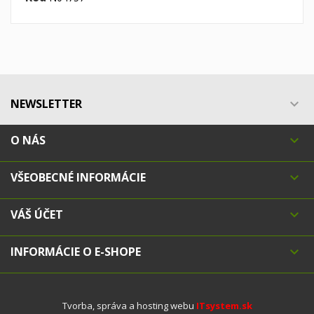
NEWSLETTER

O NÁS

VŠEOBECNÉ INFORMÁCIE

VÁŠ ÚČET

INFORMÁCIE O E-SHOPE

Tvorba, správa a hosting webu
ITsystem.sk