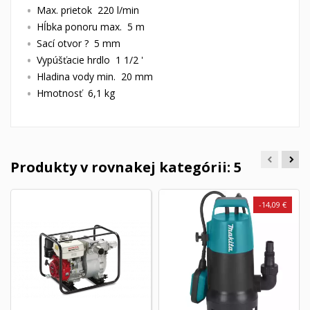
Max. prietok 220 l/min
Hĺbka ponoru max. 5 m
Sací otvor ? 5 mm
Vypúšťacie hrdlo 1 1/2 '
Hladina vody min. 20 mm
Hmotnosť 6,1 kg
Produkty v rovnakej kategórii: 5
-14,09 €