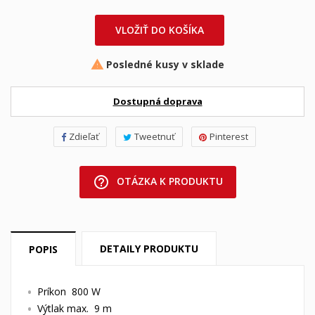
VLOŽIŤ DO KOŠÍKA
Posledné kusy v sklade

Dostupná doprava
Zdieľať
Tweetnuť
Pinterest
help_outline
OTÁZKA K PRODUKTU
DETAILY PRODUKTU
POPIS
Príkon 800 W
Výtlak max. 9 m