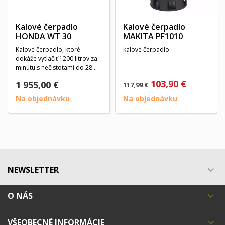
Kalové čerpadlo
Kalové čerpadlo
HONDA WT 30
MAKITA PF1010
Kalové čerpadlo, ktoré
kalové čerpadlo
dokáže vytlačiť 1200 litrov za
minútu s nečistotami do 28
mm a celkovou...
103,90 €
1 955,00 €
117,99 €
Na objednávku
Na objednávku
NEWSLETTER

O NÁS

VŠEOBECNÉ INFORMÁCIE
