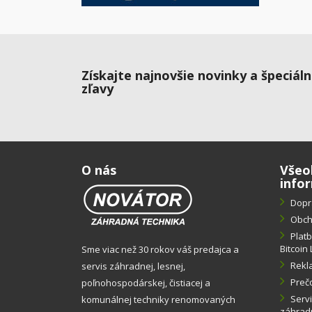
Získajte najnovšie novinky a špeciál
zľavy
O nás
Všeo
info
Dopr
Obch
Plat
Bitcoin 
Sme viac než 30 rokov váš predajca a
Rekl
servis záhradnej, lesnej,
Preč
poľnohospodárskej, čistiacej a
Servi
komunálnej techniky renomovaných
záhradn