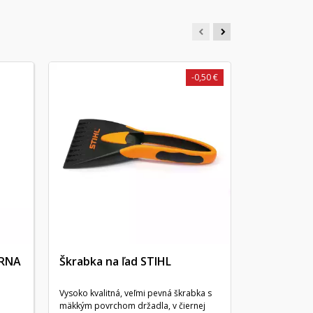
-0,50 €
Detská ko
Vyzerá ako sk
Husqvarna HU8
zatiahnutí za 
ARNA
Škrabka na ľad STIHL
Vysoko kvalitná, veľmi pevná škrabka s
mäkkým povrchom držadla, v čiernej