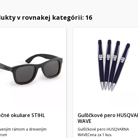
ukty v rovnakej kategórii: 16
ečné okuliare STIHL
Guľôčkové pero HUSQV
WAVE
eveným rámom a dreveným
Guľôčkové pero HUSQVARNA
drom
WAVECena za 1 kus.