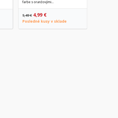
farbe s oranžovými...
4,99 €
49,90 €
5,49 €
Posledné kusy v sklade
Na objedn