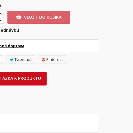
o
VLOŽIŤ DO KOŠÍKA

jednávku
pná doprava
Tweetnuť
Pinterest
TÁZKA K PRODUKTU