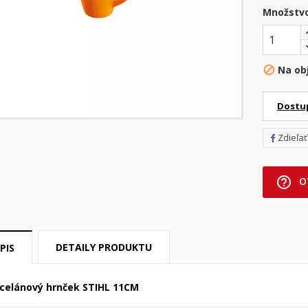
Množstv
Na ob

Dostu
Zdieľať
help_outline
O
DETAILY PRODUKTU
PIS
celánový hrnček STIHL 11CM