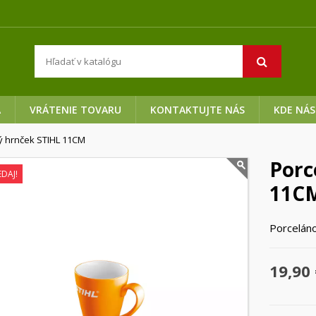
A
VRÁTENIE TOVARU
KONTAKTUJTE NÁS
KDE NÁS
ý hrnček STIHL 11CM
Porc
DAJ!
11C
Porcelán
19,90 