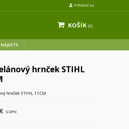

Prihlásiť sa
KOŠÍK
0
 NÁJDETE
elánový hrnček STIHL
M
ový hrnček STIHL 11CM
€
S DPH