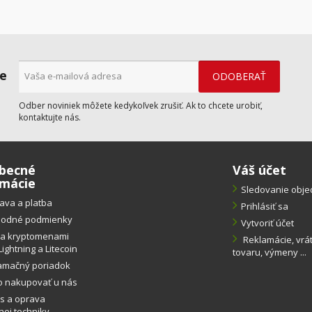
ne
Odber noviniek môžete kedykoľvek zrušiť. Ak to chcete urobiť,
kontaktujte nás.
becné
Váš účet
rmácie
Sledovanie obj
ava a platba
Prihlásiť sa
odné podmienky
Vytvoriť účet
ba kryptomenami
Reklamácie, vrá
Lightning a Litecoin
tovaru, výmeny ...
amačný poriadok
o nakupovať u nás
s a oprava
ej techniky