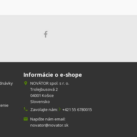
Informácie o e-shope
ednávky
NOVÁTOR spol. s r. o.

Trolejbusová 2
04001 Košice
Slovensko
tenie

Zavolajte nám:
+421 55 6780015
Napište nám email:

novator@novator.sk