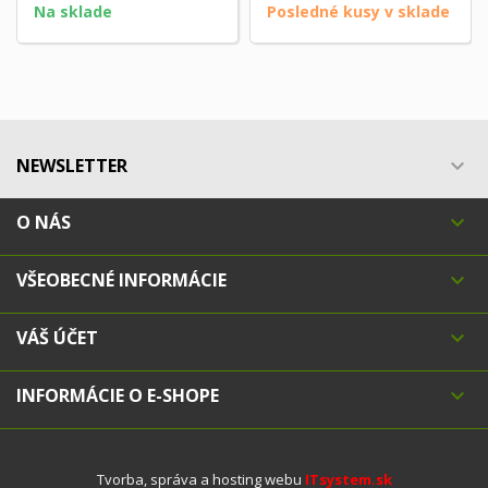
Na sklade
Posledné kusy v sklade
NEWSLETTER

O NÁS

VŠEOBECNÉ INFORMÁCIE

VÁŠ ÚČET

INFORMÁCIE O E-SHOPE

Tvorba, správa a hosting webu
ITsystem.sk