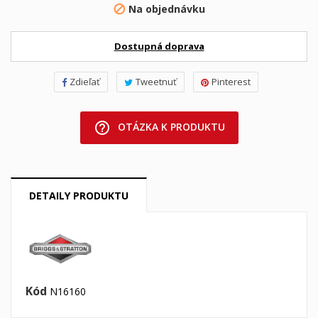
Na objednávku

Dostupná doprava
Zdieľať
Tweetnuť
Pinterest
help_outline
OTÁZKA K PRODUKTU
DETAILY PRODUKTU
Kód
N16160