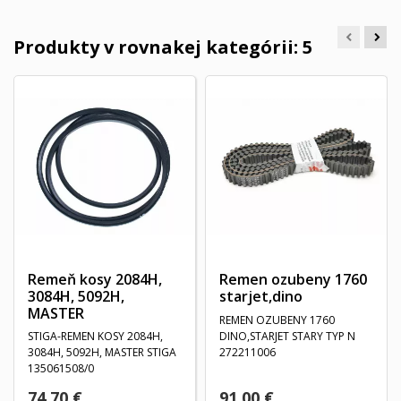
Produkty v rovnakej kategórii: 5
Remeň kosy 2084H,
Remen ozubeny 1760
3084H, 5092H,
starjet,dino
MASTER
REMEN OZUBENY 1760
STIGA-REMEN KOSY 2084H,
DINO,STARJET STARY TYP N
3084H, 5092H, MASTER STIGA
272211006
135061508/0
74,70 €
91,00 €