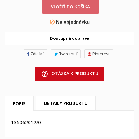
VLOŽIŤ DO KOŠÍKA
Na objednávku

Dostupná doprava
Zdieľať
Tweetnuť
Pinterest
help_outline
OTÁZKA K PRODUKTU
DETAILY PRODUKTU
POPIS
135062012/0