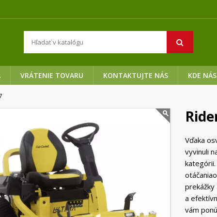
A
VRÁTENIE TOVARU
KONTAKTUJTE NÁS
KDE NÁS
7
Ride
Vďaka os
vyvinuli n
kategórii
otáčaniao
prekážky 
a efektív
vám ponúkn