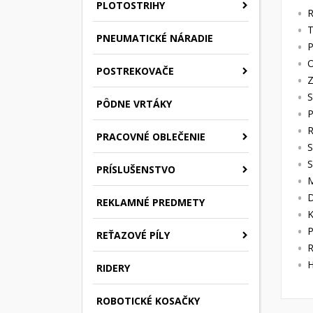
PLOTOSTRIHY
R
T
PNEUMATICKÉ NÁRADIE
P
O
POSTREKOVAČE
Z
S
PÔDNE VRTÁKY
P
R
PRACOVNÉ OBLEČENIE
S
S
PRÍSLUŠENSTVO
M
D
REKLAMNÉ PREDMETY
K
P
REŤAZOVÉ PÍLY
R
H
RIDERY
ROBOTICKÉ KOSAČKY