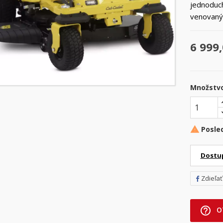
jednoduch
venovaný 
6 999,
Množstv
Posle

Dostu
Zdieľať
help_outline
O