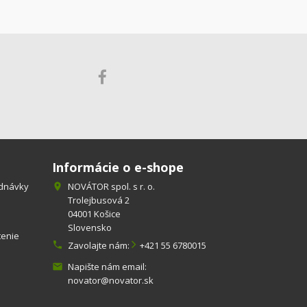
Informácie o e-shope
ednávky
NOVÁTOR spol. s r. o.

Trolejbusová 2
04001 Košice
Slovensko
tenie

Zavolajte nám:
+421 55 6780015
Napište nám email:

novator@novator.sk