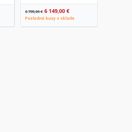
6 149,00 €
4
6 799,00 €
4 699,00 €
Posledné kusy v sklade
Na objedn