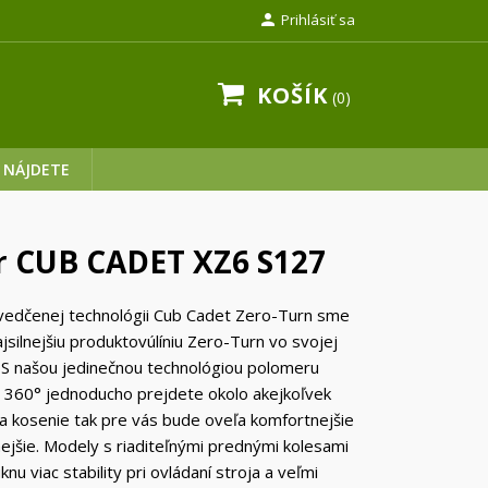

Prihlásiť sa
KOŠÍK
0
 NÁJDETE
r CUB CADET XZ6 S127
vedčenej technológii Cub Cadet Zero-Turn sme
ajsilnejšiu produktovúlíniu Zero-Turn vo svojej
. S našou jedinečnou technológiou polomeru
 360° jednoducho prejdete okolo akejkoľvek
a kosenie tak pre vás bude oveľa komfortnejšie
nejšie. Modely s riaditeľnými prednými kolesami
u viac stability pri ovládaní stroja a veľmi