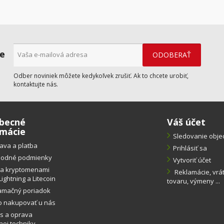
ne
Odber noviniek môžete kedykoľvek zrušiť. Ak to chcete urobiť,
kontaktujte nás.
becné
Váš účet
rmácie
Sledovanie obj
ava a platba
Prihlásiť sa
odné podmienky
Vytvoriť účet
ba kryptomenami
Reklamácie, vrá
Lightning a Litecoin
tovaru, výmeny ...
amačný poriadok
o nakupovať u nás
s a oprava
ej techniky