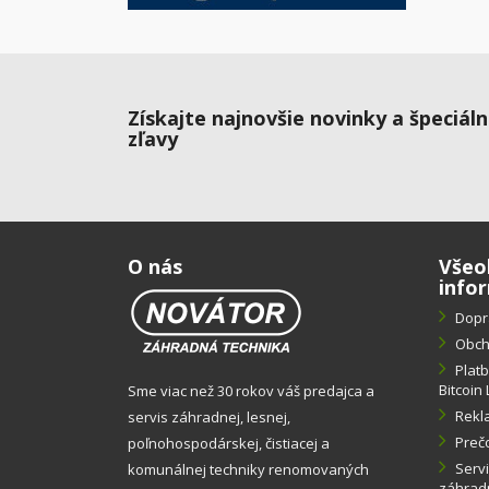
Získajte najnovšie novinky a špeciál
zľavy
O nás
Všeo
info
Dopr
Obch
Plat
Bitcoin 
Sme viac než 30 rokov váš predajca a
Rekl
servis záhradnej, lesnej,
Preč
poľnohospodárskej, čistiacej a
Servi
komunálnej techniky renomovaných
záhradn