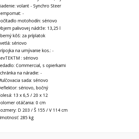
iadenie: volant - Synchro Steer
empomat: -
očítadlo motohodín: sériovo
bjem palivovej nádrže: 13,25 l
berný kôš: za príplatok
vetlá: sériovo
rípojka na umývanie kos.: -
evTEKTM : sériovo
edadlo: Commercial, s opierkami
chránka na náradie: -
ulčovacia sada: sériovo
eflektor: sériovo, bočný
olesá: 13 x 6,5 / 20 x 12
olomer otáčania: 0 cm
ozmery: D 203 / Š 155 / V 114 cm
motnosť: 285 kg