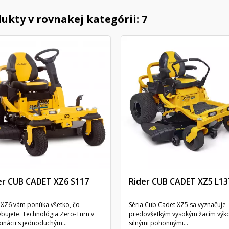
ukty v rovnakej kategórii: 7
er CUB CADET XZ6 S117
Rider CUB CADET XZ5 L13
 XZ6 vám ponúka všetko, čo
Séria Cub Cadet XZ5 sa vyznačuje
bujete. Technológia Zero-Turn v
predovšetkým vysokým žacím výk
nácii s jednoduchým...
silnými pohonnými...