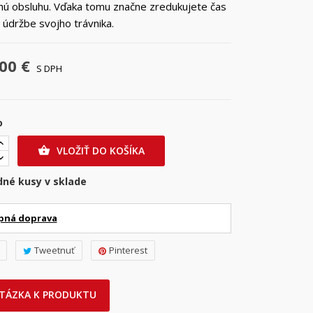
ú obsluhu. Vďaka tomu značne zredukujete čas
údržbe svojho trávnika.
00 €
S DPH
o
VLOŽIŤ DO KOŠÍKA

dné kusy v sklade
pná doprava
Tweetnuť
Pinterest
TÁZKA K PRODUKTU