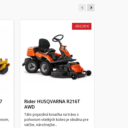
-650,00 €
Rider HU
Výkonný rider
Combi 94 cm, 
kosenie s mul
7
Rider HUSQVARNA R216T
AWD
Táto pojazdná kosačka na trávu s
onom,
pohonom všetkých kolies je ideálna pre
väčšie, náročnejšie...