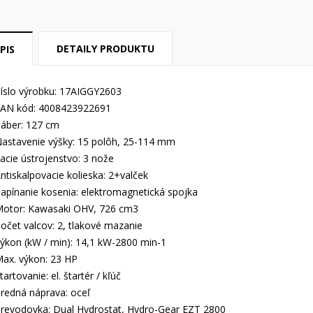
DETAILY PRODUKTU
PIS
íslo výrobku: 17AIGGY2603
AN kód: 4008423922691
áber: 127 cm
astavenie výšky: 15 polôh, 25-114 mm
acie ústrojenstvo: 3 nože
ntiskalpovacie kolieska: 2+valček
apínanie kosenia: elektromagnetická spojka
otor: Kawasaki OHV, 726 cm3
očet valcov: 2, tlakové mazanie
ýkon (kW / min): 14,1 kW-2800 min-1
ax. výkon: 23 HP
tartovanie: el. štartér / kľúč
redná náprava: oceľ
revodovka: Dual Hydrostat, Hydro-Gear EZT 2800