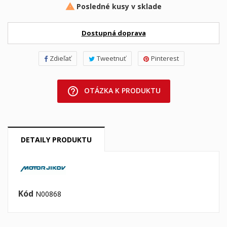
Posledné kusy v sklade

Dostupná doprava
Zdieľať
Tweetnuť
Pinterest
help_outline
OTÁZKA K PRODUKTU
DETAILY PRODUKTU
Kód
N00868