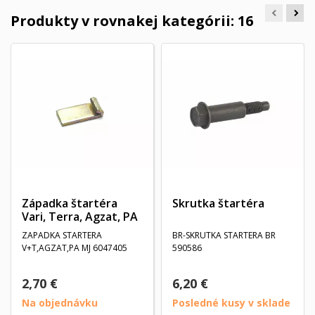
Produkty v rovnakej kategórii: 16
Západka štartéra
Skrutka štartéra
Vari, Terra, Agzat, PA
ZAPADKA STARTERA
BR-SKRUTKA STARTERA BR
V+T,AGZAT,PA MJ 6047405
590586
2,70 €
6,20 €
Na objednávku
Posledné kusy v sklade