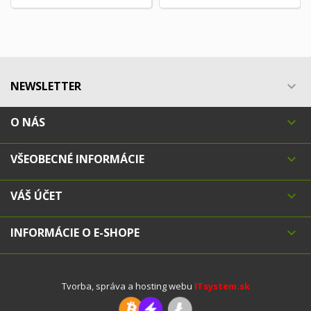
NEWSLETTER

O NÁS

VŠEOBECNÉ INFORMÁCIE

VÁŠ ÚČET

INFORMÁCIE O E-SHOPE

Tvorba, správa a hosting webu
ITsystem.sk