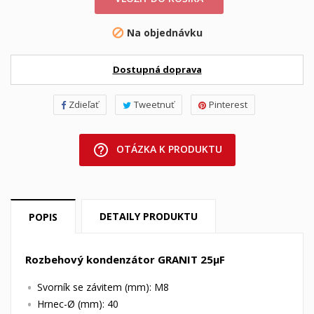
Na objednávku

Dostupná doprava
Zdieľať
Tweetnuť
Pinterest
help_outline
OTÁZKA K PRODUKTU
DETAILY PRODUKTU
POPIS
Rozbehový kondenzátor GRANIT 25µF
Svorník se závitem (mm): M8
Hrnec-Ø (mm): 40