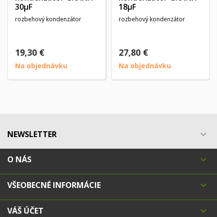
30µF
18µF
rozbehový kondenzátor
rozbehový kondenzátor
19,30 €
27,80 €
Na objednávku
Na objednávku
NEWSLETTER

O NÁS

VŠEOBECNÉ INFORMÁCIE

VÁŠ ÚČET
