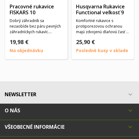
Pracovné rukavice
Husqvarna Rukavice
FISKARS 10
Functional veľkosť 9
Dobrý záhradník sa
Komfortné rukavice s
nezaobíde bez páru pevných
protiporezovou ochranou
záhradníckych rukavíc.
majú zdvojenú dlaňovú časť z
Využijete ich, keď striháte...
kozinky, chrbtovú časť...
19,98 €
25,90 €
Na objednávku
Posledné kusy v sklade
NEWSLETTER

O NÁS

VŠEOBECNÉ INFORMÁCIE
