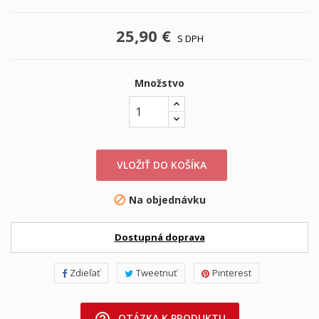
25,90 €
S DPH
Množstvo
VLOŽIŤ DO KOŠÍKA
Na objednávku

Dostupná doprava
Zdieľať
Tweetnuť
Pinterest
OTÁZKA K PRODUKTU