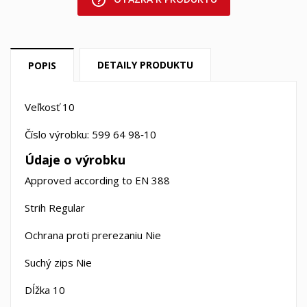
help_outline
DETAILY PRODUKTU
POPIS
Veľkosť 10
Číslo výrobku: 599 64 98‑10
Údaje o výrobku
Approved according to EN 388
Strih Regular
Ochrana proti prerezaniu Nie
Suchý zips Nie
Dĺžka 10