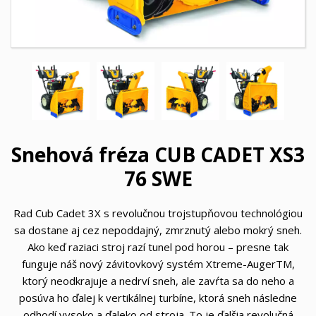
Snehová fréza CUB CADET XS3
76 SWE
Rad Cub Cadet 3X s revolučnou trojstupňovou technológiou
sa dostane aj cez nepoddajný, zmrznutý alebo mokrý sneh.
Ako keď raziaci stroj razí tunel pod horou – presne tak
funguje náš nový závitovkový systém Xtreme-AugerTM,
ktorý neodkrajuje a nedrví sneh, ale zavŕta sa do neho a
posúva ho ďalej k vertikálnej turbíne, ktorá sneh následne
odhodí vysoko a ďaleko od stroja. To je ďalšia revolučná