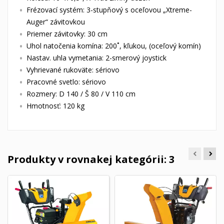
Frézovací systém: 3-stupňový s oceľovou „Xtreme-
Auger“ závitovkou
Priemer závitovky: 30 cm
Uhol natočenia komína: 200˚, kľukou, (oceľový komín)
Nastav. uhla vymetania: 2-smerový joystick
Vyhrievané rukoväte: sériovo
Pracovné svetlo: sériovo
Rozmery: D 140 / Š 80 / V 110 cm
Hmotnosť: 120 kg
Produkty v rovnakej kategórii: 3