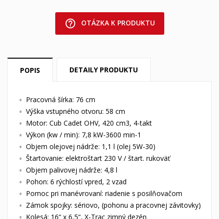
help_outline
OTÁZKA K PRODUKTU
DETAILY PRODUKTU
POPIS
Pracovná šírka: 76 cm
Výška vstupného otvoru: 58 cm
Motor: Cub Cadet OHV, 420 cm3, 4-takt
Výkon (kw / min): 7,8 kW-3600 min-1
Objem olejovej nádrže: 1,1 l (olej 5W-30)
Štartovanie: elektroštart 230 V / štart. rukoväť
Objem palivovej nádrže: 4,8 l
Pohon: 6 rýchlostí vpred, 2 vzad
Pomoc pri manévrovaní: riadenie s posilňovačom
Zámok spojky: sériovo, (pohonu a pracovnej závitovky)
Kolesá: 16“ x 6,5“, X-Trac zimný dezén