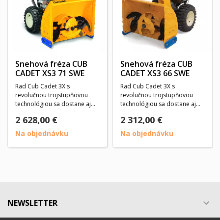
Snehová fréza CUB
Snehová fréza CUB
CADET XS3 71 SWE
CADET XS3 66 SWE
Rad Cub Cadet 3X s
Rad Cub Cadet 3X s
revolučnou trojstupňovou
revolučnou trojstupňovou
technológiou sa dostane aj
technológiou sa dostane aj
cez nepoddajný, zmrznutý...
cez nepoddajný, zmrznutý...
2 628,00 €
2 312,00 €
Na objednávku
Na objednávku
NEWSLETTER
