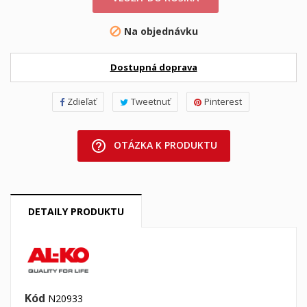
Na objednávku

Dostupná doprava
Zdieľať
Tweetnuť
Pinterest
help_outline
OTÁZKA K PRODUKTU
DETAILY PRODUKTU
Kód
N20933