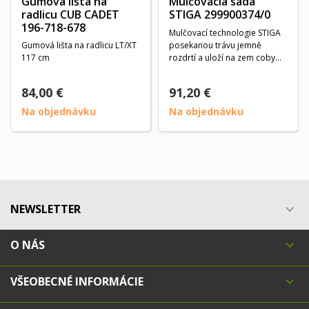
Gumová lišta na
Mulčovacia sada
radlicu CUB CADET
STIGA 299900374/0
196-718-678
Mulčovací technologie STIGA
Gumová lišta na radlicu LT/XT
posekanou trávu jemně
117 cm
rozdrtí a uloží na zem coby
přírodní hnojivo...
84,00 €
91,20 €
Na objednávku
Na objednávku
NEWSLETTER

O NÁS

VŠEOBECNÉ INFORMÁCIE
