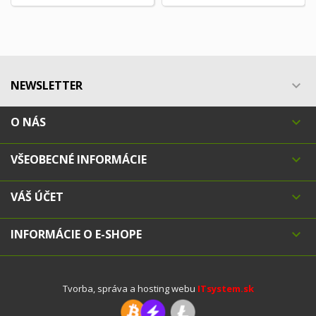
NEWSLETTER

O NÁS

VŠEOBECNÉ INFORMÁCIE

VÁŠ ÚČET

INFORMÁCIE O E-SHOPE

Tvorba, správa a hosting webu
ITsystem.sk