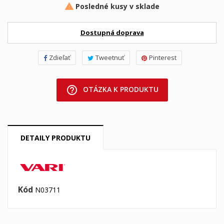
Posledné kusy v sklade

Dostupná doprava
Zdieľať
Tweetnuť
Pinterest
help_outline
OTÁZKA K PRODUKTU
DETAILY PRODUKTU
Kód
N03711