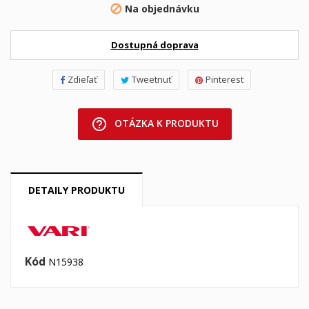
Na objednávku

Dostupná doprava
Zdieľať
Tweetnuť
Pinterest
help_outline
OTÁZKA K PRODUKTU
DETAILY PRODUKTU
Kód
N15938