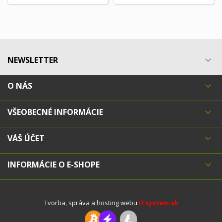
NEWSLETTER

O NÁS

VŠEOBECNÉ INFORMÁCIE

VÁŠ ÚČET

INFORMÁCIE O E-SHOPE

Tvorba, správa a hosting webu
ITsystem.sk