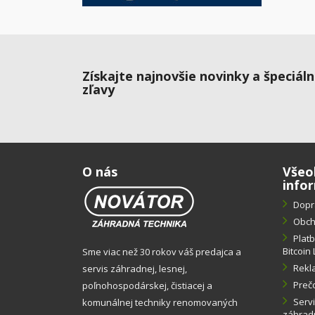
Získajte najnovšie novinky a špeciál
zľavy
O nás
Všeo
info
Dopr
Obch
Plat
Bitcoin 
Sme viac než 30 rokov váš predajca a
Rekl
servis záhradnej, lesnej,
Preč
poľnohospodárskej, čistiacej a
Servi
komunálnej techniky renomovaných
záhradn