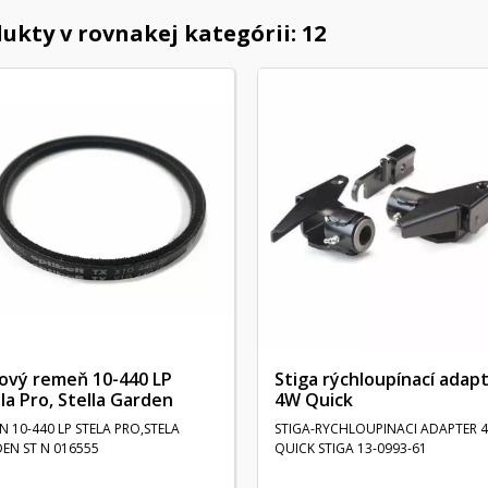
ukty v rovnakej kategórii: 12
nový remeň 10-440 LP
Stiga rýchloupínací adap
lla Pro, Stella Garden
4W Quick
N 10-440 LP STELA PRO,STELA
STIGA-RYCHLOUPINACI ADAPTER 
EN ST N 016555
QUICK STIGA 13-0993-61