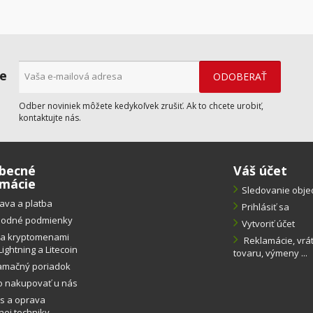
ne
Odber noviniek môžete kedykoľvek zrušiť. Ak to chcete urobiť,
kontaktujte nás.
becné
Váš účet
rmácie
Sledovanie obj
ava a platba
Prihlásiť sa
odné podmienky
Vytvoriť účet
ba kryptomenami
Reklamácie, vrá
Lightning a Litecoin
tovaru, výmeny ...
amačný poriadok
o nakupovať u nás
s a oprava
ej techniky