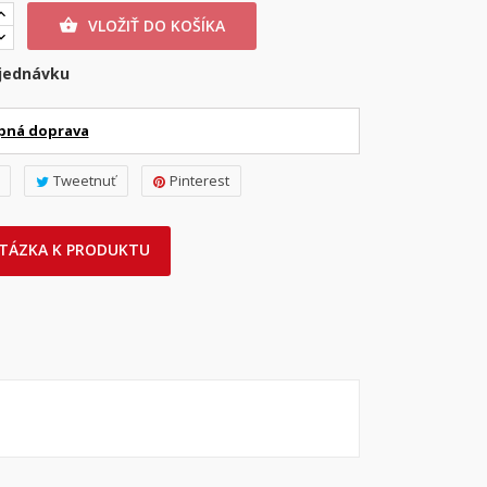
VLOŽIŤ DO KOŠÍKA

jednávku
pná doprava
Tweetnuť
Pinterest
TÁZKA K PRODUKTU