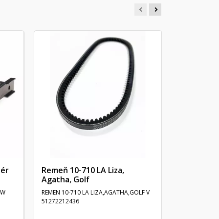
Nôž Stiga
Collector 
STIGA-NOZ 44CM. COMBI 46,COLL.46
STIGA 181004
tér
Remeň 10-710 LA Liza,
Agatha, Golf
4W
REMEN 10-710 LA LIZA,AGATHA,GOLF V
51272212436