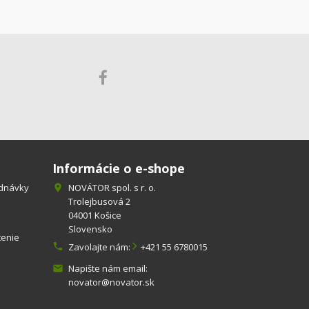
Informácie o e-shope
ednávky
NOVÁTOR spol. s r. o.

Trolejbusová 2
04001 Košice
Slovensko
tenie

Zavolajte nám:
+421 55 6780015
Napište nám email:

novator@novator.sk