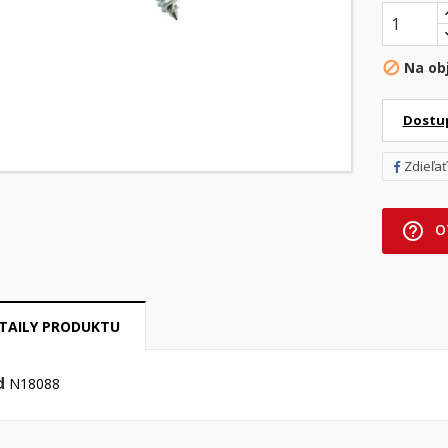
Na ob

Dostu
Zdieľať
help_outline
O
TAILY PRODUKTU
d
N18088