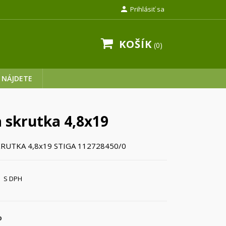

Prihlásiť sa
KOŠÍK
0
 NÁJDETE
a skrutka 4,8x19
KRUTKA 4,8x19 STIGA 112728450/0
S DPH
o