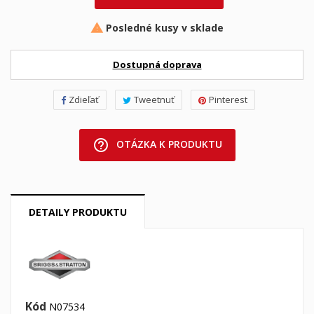
Posledné kusy v sklade

Dostupná doprava
Zdieľať
Tweetnuť
Pinterest
help_outline
OTÁZKA K PRODUKTU
DETAILY PRODUKTU
Kód
N07534