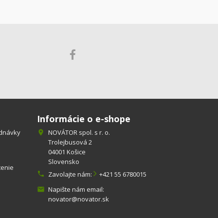
Informácie o e-shope
ednávky
NOVÁTOR spol. s r. o.

Trolejbusová 2
04001 Košice
Slovensko
tenie

Zavolajte nám:
+421 55 6780015
Napište nám email:

novator@novator.sk