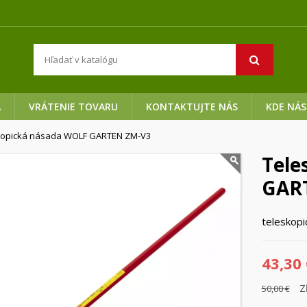
A
VRÁTENIE TOVARU
KONTAKTUJTE NÁS
KDE NÁS
kopická násada WOLF GARTEN ZM-V3
Tele
GAR
teleskopi
43,30 
Z
50,00 €