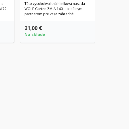
 s
Táto vysokokvalitná hliníková násada
M 72
WOLF-Garten ZM-A 140 je ideálnym
partnerom pre vaše záhradné...
15,
21,00 €
19,00 €
Na sklade
Posledné k