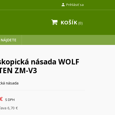

Prihlásiť sa
KOŠÍK
0
 NÁJDETE
skopická násada WOLF
TEN ZM-V3
cká násada
€
S DPH
ľava 6,70 €