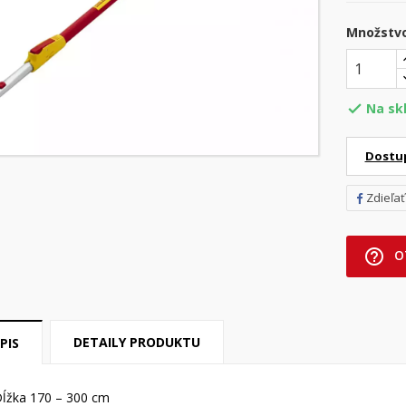
Množstv
Na sk

Dostu
Zdieľať
help_outline
O
DETAILY PRODUKTU
PIS
ĺžka 170 – 300 cm