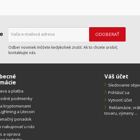
ne
Odber noviniek môžete kedykoľvek zrušiť. Ak to chcete urobiť,
kontaktujte nás.
becné
Váš účet
rmácie
Sledovanie obj
ava a platba
Prihlásiť sa
odné podmienky
Vytvoriť účet
ba kryptomenami
Reklamácie, vrá
Lightning a Litecoin
tovaru, výmeny ...
amačný poriadok
o nakupovať u nás
s a oprava
ej techniky