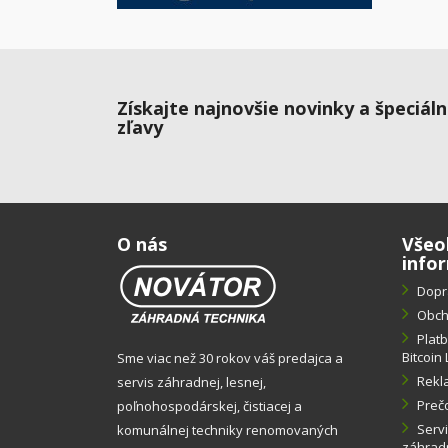
Získajte najnovšie novinky a špeciál
zľavy
O nás
Všeo
info
Dopr
Obch
Plat
Bitcoin 
Sme viac než 30 rokov váš predajca a
Rekl
servis záhradnej, lesnej,
Preč
poľnohospodárskej, čistiacej a
Servi
komunálnej techniky renomovaných
záhradn