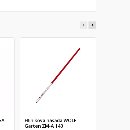
Jaseňová 
GARTEN Z
Jaseňová nás
150dĺžka: 150
násada z euró
GA
Hliníková násada WOLF
Garten ZM-A 140