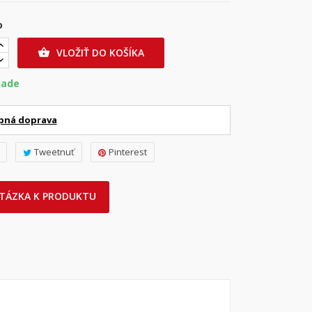
o
VLOŽIŤ DO KOŠÍKA

lade
pná doprava
Tweetnuť
Pinterest
TÁZKA K PRODUKTU