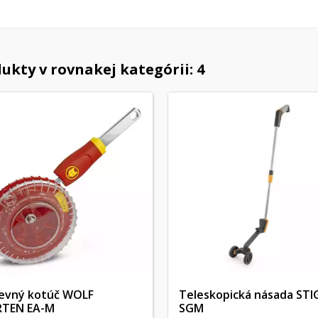
ukty v rovnakej kategórii: 4
evný kotúč WOLF
Teleskopická násada STI
TEN EA-M
SGM