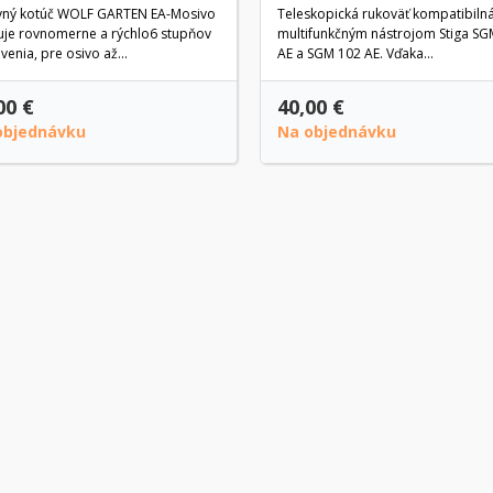
vný kotúč WOLF GARTEN EA-Mosivo
Teleskopická rukoväť kompatibilná
uje rovnomerne a rýchlo6 stupňov
multifunkčným nástrojom Stiga SG
venia, pre osivo až...
AE a SGM 102 AE. Vďaka...
00 €
40,00 €
objednávku
Na objednávku