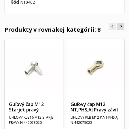
Kód
N10462
Produkty v rovnakej kategórii: 8
Guľový čap M12
Guľový čap M12
Starjet pravý
NT,PHS,AJ Pravý závit
UHLOVY KLB16 M12 STARJET
UHLOVY KLB M12 P.NT PHS AJ
PRAVY N 442073020
N 442073028