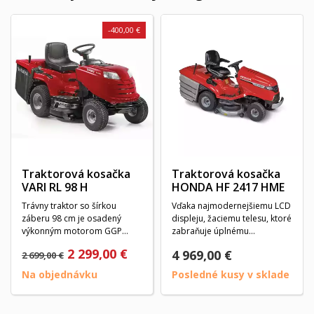
-400,00 €
Traktorová kosačka
Traktorová kosačka
VARI RL 98 H
HONDA HF 2417 HME
Trávny traktor so šírkou
Vďaka najmodernejšiemu LCD
záberu 98 cm je osadený
displeju, žaciemu telesu, ktoré
výkonným motorom GGP
zabraňuje úplnému
Loncin so zdvihovým
odstráneniu trávy, a...
2 299,00 €
4 969,00 €
2 699,00 €
objemom...
Na objednávku
Posledné kusy v sklade