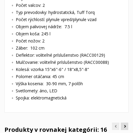
Počet valcov: 2
Typ prevodovky: hydrostatická, Tuff Torq
Počet rýchlostí: plynule vpred/plynule vzad
Objem palivovej nádrže: 7.5 l
Objem koša: 245 l
Počet nožov: 2
Záber: 102 cm
Deflektor: voliteľné príslušenstvo (RACC00129)
Mulčovanie: voliteľné príslušenstvo (RACC00088)
Kolesá: vzorka 15"x6"-6" / 18"x8,5"-8"
Polomer otáčania: 45 cm
Výška kosenia: 30-90 mm, 7 polôh
Svetlomety: áno, LED
Spojka: elektromagnetická
Produkty v rovnakej kategórii: 16