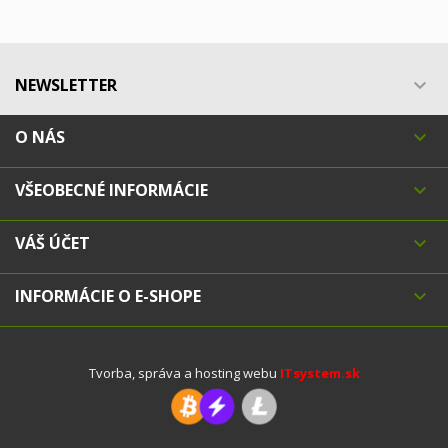
NEWSLETTER

O NÁS

VŠEOBECNÉ INFORMÁCIE

VÁŠ ÚČET

INFORMÁCIE O E-SHOPE

Tvorba, správa a hosting webu
ITsystem.sk