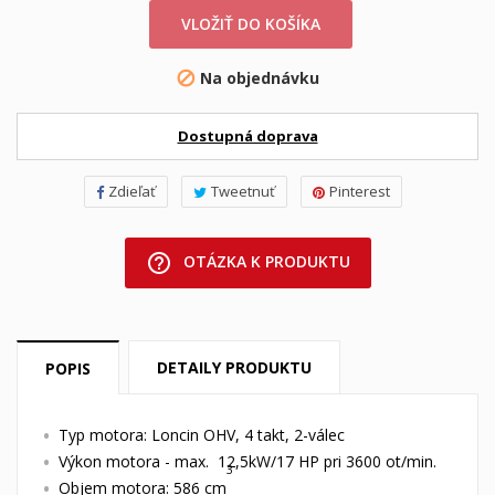
VLOŽIŤ DO KOŠÍKA
Na objednávku

Dostupná doprava
Zdieľať
Tweetnuť
Pinterest
help_outline
OTÁZKA K PRODUKTU
DETAILY PRODUKTU
POPIS
Typ motora: Loncin OHV, 4 takt, 2-válec
Výkon motora - max. 12,5kW/17 HP pri 3600 ot/min.
3
Objem motora: 586 cm