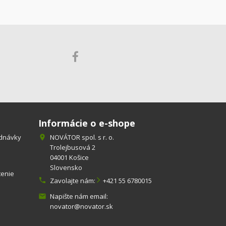
Informácie o e-shope
ednávky
NOVÁTOR spol. s r. o.

Trolejbusová 2
04001 Košice
Slovensko
tenie

Zavolajte nám:
+421 55 6780015
Napište nám email:

novator@novator.sk