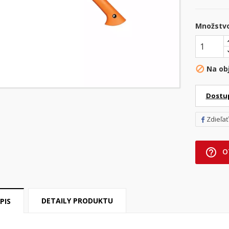
Množstv
Na ob

Dostu
Zdieľať
help_outline
O
DETAILY PRODUKTU
PIS