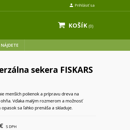

Prihlásiť sa
KOŠÍK
0
 NÁJDETE
erzálna sekera FISKARS
ie menších polienok a prípravu dreva na
e ohňa. Vďaka malým rozmerom a možnosť
a opasok sa ľahko prenáša a skladuje.
€
S DPH