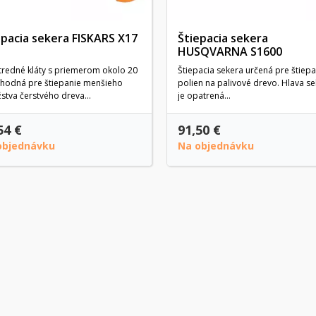
epacia sekera FISKARS X17
Štiepacia sekera
HUSQVARNA S1600
tredné kláty s priemerom okolo 20
Štiepacia sekera určená pre štiepa
Vhodná pre štiepanie menšieho
polien na palivové drevo. Hlava se
tva čerstvého dreva...
je opatrená...
54 €
91,50 €
objednávku
Na objednávku