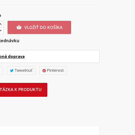
o
VLOŽIŤ DO KOŠÍKA

jednávku
pná doprava
Tweetnuť
Pinterest
TÁZKA K PRODUKTU