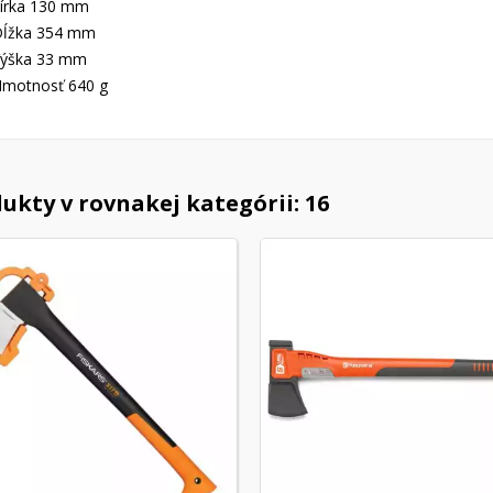
írka 130 mm
ĺžka 354 mm
ýška 33 mm
motnosť 640 g
ukty v rovnakej kategórii: 16