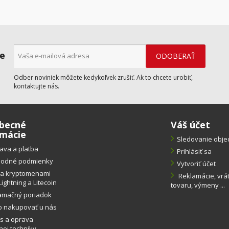
ne
Odber noviniek môžete kedykoľvek zrušiť. Ak to chcete urobiť,
kontaktujte nás.
becné
Váš účet
rmácie
Sledovanie obj
ava a platba
Prihlásiť sa
odné podmienky
Vytvoriť účet
ba kryptomenami
Reklamácie, vrá
Lightning a Litecoin
tovaru, výmeny ...
amačný poriadok
o nakupovať u nás
s a oprava
ej techniky