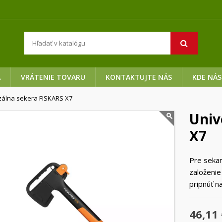
A
VRÁTENIE TOVARU
KONTAKTUJTE NÁS
KDE NÁS
zálna sekera FISKARS X7
Univ
X7
Pre sekan
založeni
pripnúť n
46,11 