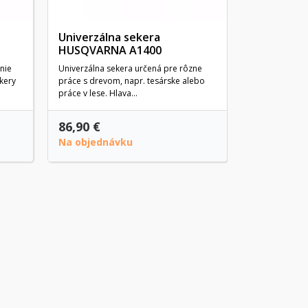
Univerzálna sekera
HUSQVARNA A1400
nie
Univerzálna sekera určená pre rôzne
kery
práce s drevom, napr. tesárske alebo
práce v lese. Hlava...
86,90 €
19,50 €
Na objednávku
Na objedn