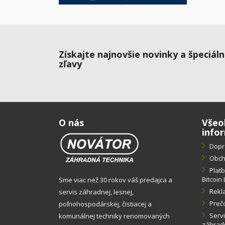
Získajte najnovšie novinky a špeciál
zľavy
O nás
Všeo
info
Dopr
Obch
Plat
Bitcoin 
Sme viac než 30 rokov váš predajca a
Rekl
servis záhradnej, lesnej,
Preč
poľnohospodárskej, čistiacej a
Servi
komunálnej techniky renomovaných
záhradn