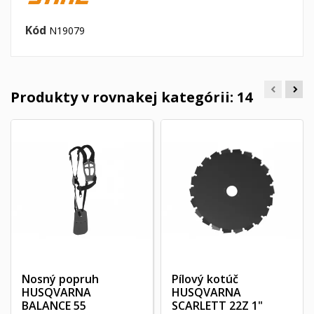
Kód
N19079
Produkty v rovnakej kategórii: 14
Nosný popruh
Pílový kotúč
HUSQVARNA
HUSQVARNA
BALANCE 55
SCARLETT 22Z 1"