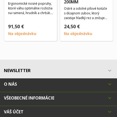
200MM
Ergonomické nosné popruhy,
ktoré váhu optimálne rozložia
Ostré a odolné pílové kotúče
na ramená, hrudník a chrbát.
s dizajnom zubov, ktorý
Široké,...
zaisťuje hladký rez a znižuje
riziko...
91,50 €
24,50 €
Na objednávku
Na objednávku
NEWSLETTER

O NÁS

VŠEOBECNÉ INFORMÁCIE

VÁŠ ÚČET
