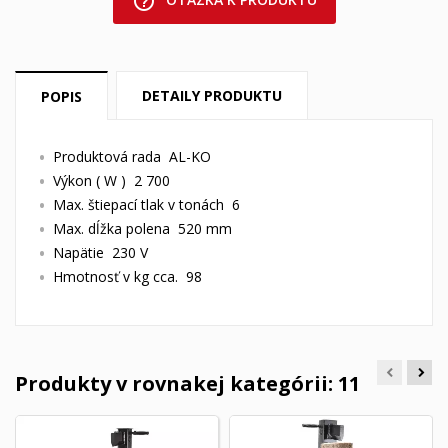
help_outline
DETAILY PRODUKTU
POPIS
Produktová rada AL-KO
Výkon ( W ) 2 700
Max. štiepací tlak v tonách 6
Max. dĺžka polena 520 mm
Napätie 230 V
Hmotnosť v kg cca. 98
Produkty v rovnakej kategórii: 11