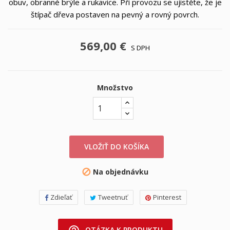
obuv, obranné brýle a rukavice. Při provozu se ujistěte, že je
štípač dřeva postaven na pevný a rovný povrch.
569,00 €
S DPH
Množstvo
VLOŽIŤ DO KOŠÍKA
Na objednávku

Zdieľať
Tweetnuť
Pinterest
OTÁZKA K PRODUKTU