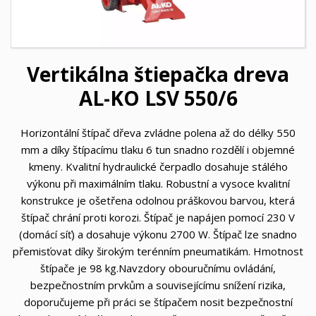
Vertikálna štiepačka dreva
AL-KO LSV 550/6
Horizontální štípač dřeva zvládne polena až do délky 550
mm a díky štípacímu tlaku 6 tun snadno rozdělí i objemné
kmeny. Kvalitní hydraulické čerpadlo dosahuje stálého
výkonu při maximálním tlaku. Robustní a vysoce kvalitní
konstrukce je ošetřena odolnou práškovou barvou, která
štípač chrání proti korozi. Štípač je napájen pomocí 230 V
(domácí síť) a dosahuje výkonu 2700 W. Štípač lze snadno
přemisťovat díky širokým terénním pneumatikám. Hmotnost
štípače je 98 kg.Navzdory obouručnímu ovládání,
bezpečnostním prvkům a souvisejícímu snížení rizika,
doporučujeme při práci se štípačem nosit bezpečnostní