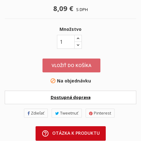
8,09 €
S DPH
Množstvo
VLOŽIŤ DO KOŠÍKA
Na objednávku

Dostupná doprava
Zdieľať
Tweetnuť
Pinterest
help_outline
OTÁZKA K PRODUKTU