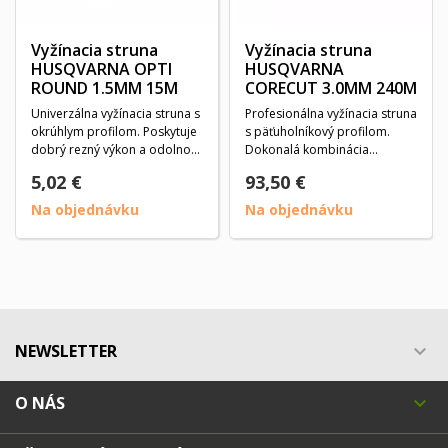
Vyžínacia struna
Vyžínacia struna
HUSQVARNA OPTI
HUSQVARNA
ROUND 1.5MM 15M
CORECUT 3.0MM 240M
Univerzálna vyžínacia struna s
Profesionálna vyžínacia struna
okrúhlym profilom. Poskytuje
s päťuholníkový profilom.
dobrý rezný výkon a odolnosť
Dokonalá kombinácia
proti...
energetickej...
5,02 €
93,50 €
Na objednávku
Na objednávku
NEWSLETTER

O NÁS
