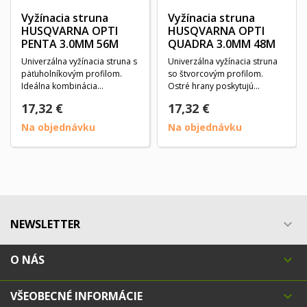
Vyžínacia struna
Vyžínacia struna
HUSQVARNA OPTI
HUSQVARNA OPTI
PENTA 3.0MM 56M
QUADRA 3.0MM 48M
Univerzálna vyžínacia struna s
Univerzálna vyžínacia struna
päťuholníkovým profilom.
so štvorcovým profilom.
Ideálna kombinácia
Ostré hrany poskytujú
energetickej účinnosti...
vynikajúci rezný...
17,32 €
17,32 €
Na objednávku
Na objednávku
NEWSLETTER

O NÁS

VŠEOBECNÉ INFORMÁCIE
