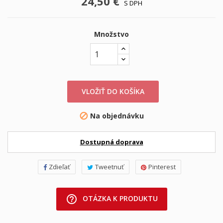
24,50 €
S DPH
Množstvo
VLOŽIŤ DO KOŠÍKA
Na objednávku

Dostupná doprava
Zdieľať
Tweetnuť
Pinterest
help_outline
OTÁZKA K PRODUKTU