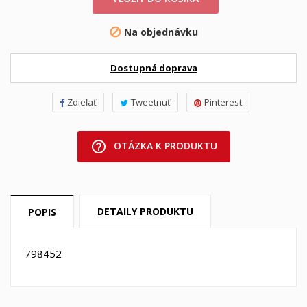
Na objednávku

Dostupná doprava
Zdieľať
Tweetnuť
Pinterest
help_outline
OTÁZKA K PRODUKTU
DETAILY PRODUKTU
POPIS
798452