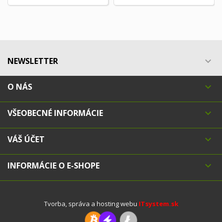
NEWSLETTER

O NÁS

VŠEOBECNÉ INFORMÁCIE

VÁŠ ÚČET

INFORMÁCIE O E-SHOPE

Tvorba, správa a hosting webu
ITsystem.sk