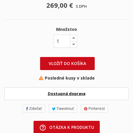
269,00 €
S DPH
Množstvo
VLOŽIŤ DO KOŠÍKA
Posledné kusy v sklade

Dostupná doprava
Zdieľať
Tweetnuť
Pinterest
help_outline
OTÁZKA K PRODUKTU