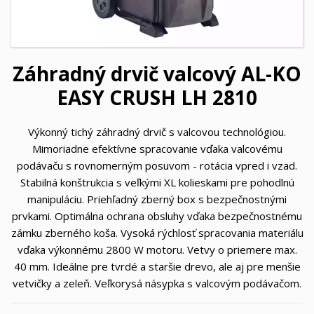
Záhradný drvič valcový AL-KO
EASY CRUSH LH 2810
Výkonný tichý záhradný drvič s valcovou technológiou.
Mimoriadne efektívne spracovanie vďaka valcovému
podávaču s rovnomerným posuvom - rotácia vpred i vzad.
Stabilná konštrukcia s veľkými XL kolieskami pre pohodlnú
manipuláciu. Priehľadný zberný box s bezpečnostnými
prvkami. Optimálna ochrana obsluhy vďaka bezpečnostnému
zámku zberného koša. Vysoká rýchlosť spracovania materiálu
vďaka výkonnému 2800 W motoru. Vetvy o priemere max.
40 mm. Ideálne pre tvrdé a staršie drevo, ale aj pre menšie
vetvičky a zeleň. Veľkorysá násypka s valcovým podávačom.