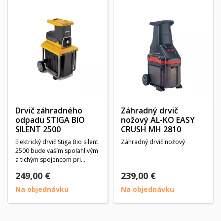
Drvič záhradného
Záhradný drvič
odpadu STIGA BIO
nožový AL-KO EASY
SILENT 2500
CRUSH MH 2810
Elektrický drvič Stiga Bio silent
Záhradný drvič nožový
2500 bude vaším spoľahlivým
a tichým spojencom pri
upratovaní a...
249,00 €
239,00 €
Na objednávku
Na objednávku