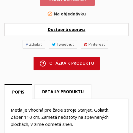
Na objednávku

Dostupná doprava
Zdieľať
Tweetnuť
Pinterest
help_outline
OTÁZKA K PRODUKTU
DETAILY PRODUKTU
POPIS
Metla je vhodná pre žacie stroje Starjet, Goliath.
Záber 110 cm. Zametá nečistoty na spevnených
plochách, v zime odmetá sneh.