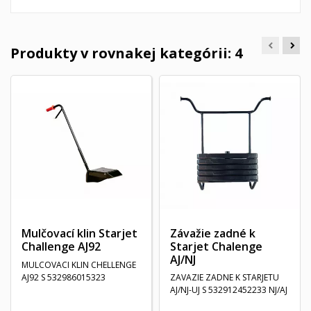
Produkty v rovnakej kategórii: 4
Mulčovací klin Starjet
Závažie zadné k
Challenge AJ92
Starjet Chalenge
AJ/NJ
MULCOVACI KLIN CHELLENGE
AJ92 S 532986015323
ZAVAZIE ZADNE K STARJETU
AJ/NJ-UJ S 532912452233 NJ/AJ