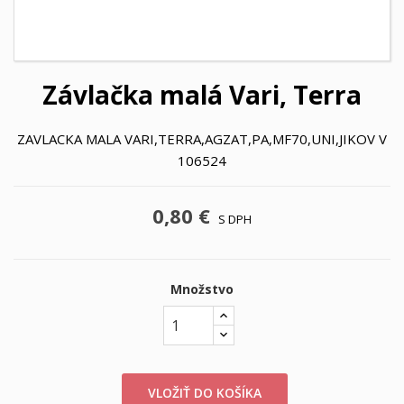
Závlačka malá Vari, Terra
ZAVLACKA MALA VARI,TERRA,AGZAT,PA,MF70,UNI,JIKOV V
106524
0,80 €
S DPH
Množstvo
VLOŽIŤ DO KOŠÍKA