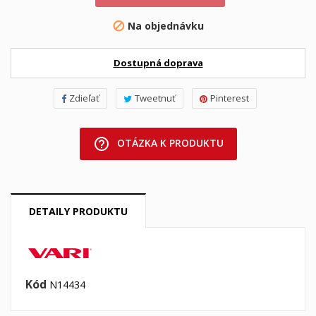
Na objednávku

Dostupná doprava
Zdieľať
Tweetnuť
Pinterest
help_outline
OTÁZKA K PRODUKTU
DETAILY PRODUKTU
Kód
N14434