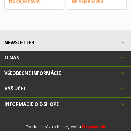
Na objednávku
Na objednávku
NEWSLETTER

O NÁS

VŠEOBECNÉ INFORMÁCIE

VÁŠ ÚČET

INFORMÁCIE O E-SHOPE

Tvorba, správa a hosting webu
ITsystem.sk