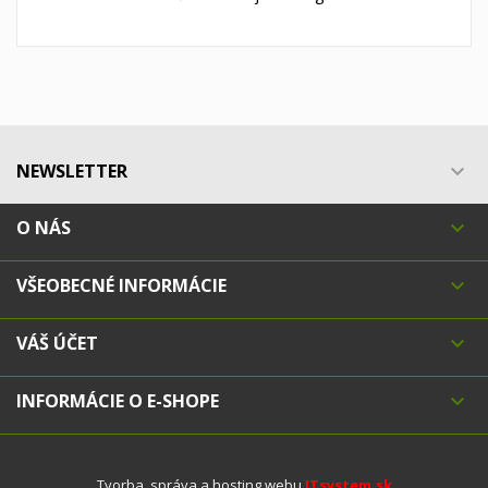
NEWSLETTER

O NÁS

VŠEOBECNÉ INFORMÁCIE

VÁŠ ÚČET

INFORMÁCIE O E-SHOPE

Tvorba, správa a hosting webu
ITsystem.sk