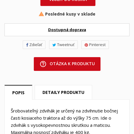
Posledné kusy v sklade

Dostupná doprava
Zdieľať
Tweetnuť
Pinterest
help_outline
OTÁZKA K PRODUKTU
DETAILY PRODUKTU
POPIS
Šrobovateľný zdvihák je určený na zdvihnutie bočnej
časti kosiaceho traktora až do výšky 75 cm. Ide o
zdvihák s vysokopevnostnou skrutkou a maticou.
Maximálna nosnosť zdviháku je 400 kg.