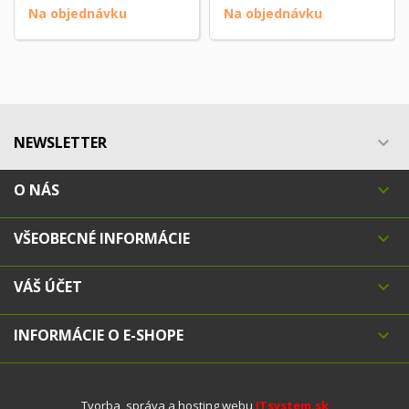
Na objednávku
Na objednávku
NEWSLETTER

O NÁS

VŠEOBECNÉ INFORMÁCIE

VÁŠ ÚČET

INFORMÁCIE O E-SHOPE

Tvorba, správa a hosting webu
ITsystem.sk