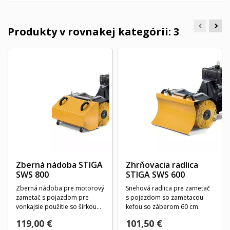
Produkty v rovnakej kategórii: 3
Zberná nádoba STIGA
Zhrňovacia radlica
SWS 800
STIGA SWS 600
Zberná nádoba pre motorový
Snehová radlica pre zametač
zametač s pojazdom pre
s pojazdom so zametacou
vonkajsie použitie so šírkou
kefou so záberom 60 cm.
80 cm.
119,00 €
101,50 €