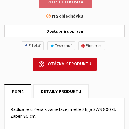
VLOŽIŤ DO KOŠÍKA
Na objednávku

Dostupná doprava
Zdieľať
Tweetnuť
Pinterest
help_outline
OTÁZKA K PRODUKTU
DETAILY PRODUKTU
POPIS
Radlica je určená k zametacej metle Stiga SWS 800 G.
Záber 80 cm.