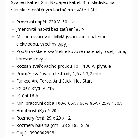
Svářecí kabel: 2 m Napájecí kabel: 3 m kladívko na
strusku s drátěným kartáčem svářecí štít
Provozní napětí 230 V, 50 Hz
Jmenovité napětí bez zatížení 85 V
Metoda svařování MMA (svařování obalenou
elektrodou, všechny typy)
Použití veškeré svařitelné kovové materiály, ocel, litina,
barevné kovy, atd
Rozsah svařovacího proudu 10 – 130 A, plynule
Průměr svařovací elektrody 1,6 až 3,2 mm
Funkce Arc Force, Anti Stick, Hot Start
Stupeň krytí IP 21S
Jištění 16 A
Min. pracovní doba 100%-65A / 60%-85A / 25%-130A
Hmotnosť (Kg): 5.20
Rozmery (cm): 29 x 20 x 12
Rozmery balenia (cm): 38 x 18.5 x 28
Obj.č.: 5906602903