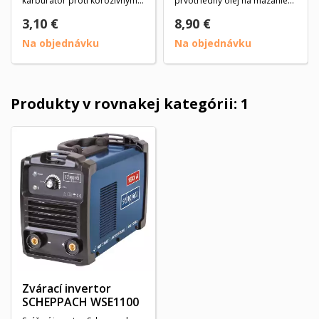
karburátor proti korozívnym
prvotriedny olej na mazanie
účinkom...
reťaze na báze...
3,10 €
8,90 €
Na objednávku
Na objednávku
Produkty v rovnakej kategórii: 1
Zvárací invertor
SCHEPPACH WSE1100