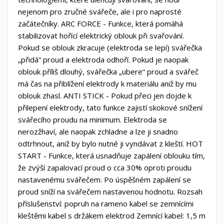
nejenom pro zručné svářeče, ale i pro naprosté
začátečníky. ARC FORCE - Funkce, která pomáhá
stabilizovat hořící elektrický oblouk při svařování.
Pokud se oblouk zkracuje (elektroda se lepí) svářečka
„přidá“ proud a elektroda odhoří. Pokud je naopak
oblouk příliš dlouhý, svářečka „ubere“ proud a svářeč
má čas na přiblížení elektrody k materiálu aniž by mu
oblouk zhasl. ANTI STICK - Pokud přeci jen dojde k
přilepení elektrody, tato funkce zajistí skokové snížení
svářecího proudu na minimum. Elektroda se
nerozžhaví, ale naopak zchladne a lze ji snadno
odtrhnout, aniž by bylo nutné ji vyndávat z kleští. HOT
START - Funkce, která usnadňuje zapálení oblouku tím,
že zvýší zapalovací proud o cca 30% oproti proudu
nastavenému svářečem. Po úspěšném zapálení se
proud sníží na svářečem nastavenou hodnotu. Rozsah
příslušenství: popruh na rameno kabel se zemnícími
kleštěmi kabel s držákem elektrod Zemnící kabel: 1,5 m