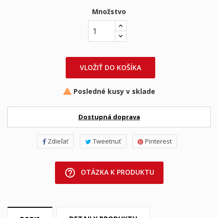
Množstvo
VLOŽIŤ DO KOŠÍKA
Posledné kusy v sklade

Dostupná doprava
Zdieľať
Tweetnuť
Pinterest
help_outline
OTÁZKA K PRODUKTU