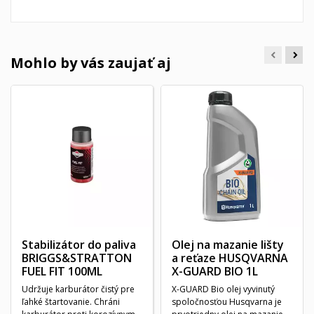
Mohlo by vás zaujať aj
Stabilizátor do paliva
Olej na mazanie lišty
BRIGGS&STRATTON
a reťaze HUSQVARNA
FUEL FIT 100ML
X-GUARD BIO 1L
Udržuje karburátor čistý pre
X-GUARD Bio olej vyvinutý
ľahké štartovanie. Chráni
spoločnosťou Husqvarna je