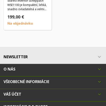
Svářecí invertor Scheppach
WSE1100 je kompaktní, lehká,
snadno ovladatelná a velmi
výkonná...
199,00 €
Na objednávku
NEWSLETTER

O NÁS

VŠEOBECNÉ INFORMÁCIE

VÁŠ ÚČET
