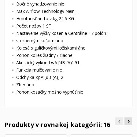
Bočné vyhadzovanie nie
Max Airflow Technology Nein
Hmotnosť netto v kg 24.6 KG
Počet nožov 1 ST
Nastavenie výšky kosenia Centrálne - 7 polôh
so zberným košom áno
Kolesá s guličkovými ložiskami áno
Pohon kolies žiadny / žiadne
Akustický výkon LwA [dB (A)] 91
Funkcia mulčovanie nie
Odchýlka KpA [dB (A)] 2
Zber áno
Pohon kosačky možno vypnúť nie
Produkty v rovnakej kategórii: 16