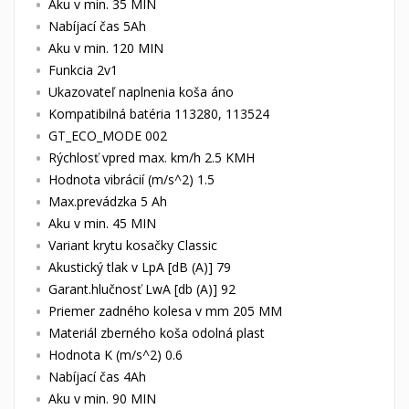
Aku v min. 35 MIN
Nabíjací čas 5Ah
Aku v min. 120 MIN
Funkcia 2v1
Ukazovateľ naplnenia koša áno
Kompatibilná batéria 113280, 113524
GT_ECO_MODE 002
Rýchlosť vpred max. km/h 2.5 KMH
Hodnota vibrácií (m/s^2) 1.5
Max.prevádzka 5 Ah
Aku v min. 45 MIN
Variant krytu kosačky Classic
Akustický tlak v LpA [dB (A)] 79
Garant.hlučnosť LwA [db (A)] 92
Priemer zadného kolesa v mm 205 MM
Materiál zberného koša odolná plast
Hodnota K (m/s^2) 0.6
Nabíjací čas 4Ah
Aku v min. 90 MIN