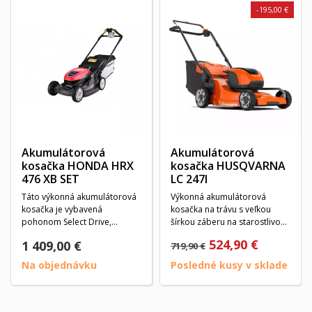
-195,00 €
Akumulátorová
Akumulátorová
kosačka HONDA HRX
kosačka HUSQVARNA
476 XB SET
LC 247I
Táto výkonná akumulátorová
Výkonná akumulátorová
kosačka je vybavená
kosačka na trávu s veľkou
pohonom Select Drive,
šírkou záberu na starostlivosť
systémom variabilného...
o stredne veľké...
524,90 €
1 409,00 €
719,90 €
Na objednávku
Posledné kusy v sklade