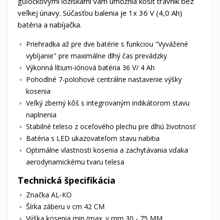
guľôčkovými ložiskami vám umožnia kosiť trávnik bez
veľkej únavy. Súčasťou balenia je 1x 36 V (4,0 Ah)
batéria a nabíjačka.
Priehradka až pre dve batérie s funkciou "Vyvážené
vybíjanie" pre maximálne dlhý čas prevádzky
Výkonná lítium-iónová batéria 36 V/ 4 Ah
Pohodlné 7-polohové centrálne nastavenie výšky
kosenia
Veľký zberný kôš s integrovaným indikátorom stavu
naplnenia
Stabilné teleso z oceľového plechu pre dlhú životnosť
Batéria s LED ukazovateľom stavu nabitia
Optimálne vlastnosti kosenia a zachytávania vďaka
aerodynamickému tvaru telesa
Technická špecifikácia
Značka AL-KO
Šírka záberu v cm 42 CM
Výška kosenia min./max. v mm 30 - 75 MM