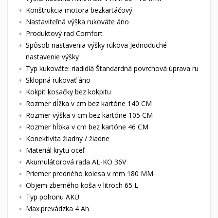
Konštrukcia motora bezkartáčový
Nastaviteľná výška rukoväte áno
Produktový rad Comfort
Spôsob nastavenia výšky rukovä Jednoduché
nastavenie výšky
Typ kukoväte: riadidlá Štandardná povrchová úprava ru
Sklopná rukoväť áno
Kokpit kosačky bez kokpitu
Rozmer dĺžka v cm bez kartóne 140 CM
Rozmer výška v cm bez kartóne 105 CM
Rozmer hĺbka v cm bez kartóne 46 CM
Konektivita žiadny / žiadne
Materiál krytu oceľ
Akumulátorová rada AL-KO 36V
Priemer predného kolesa v mm 180 MM
Objem zberného koša v litroch 65 L
Typ pohonu AKU
Max.prevádzka 4 Ah