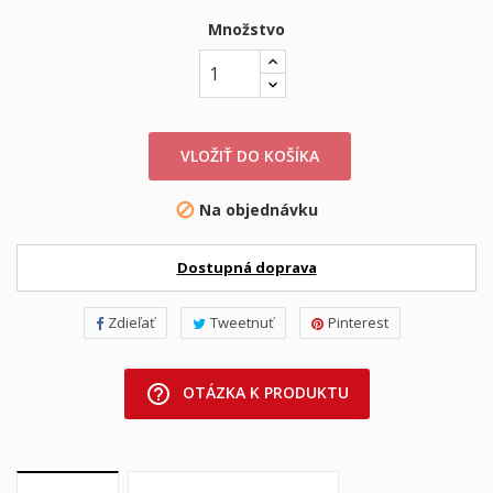
Množstvo
VLOŽIŤ DO KOŠÍKA
Na objednávku

Dostupná doprava
Zdieľať
Tweetnuť
Pinterest
help_outline
OTÁZKA K PRODUKTU