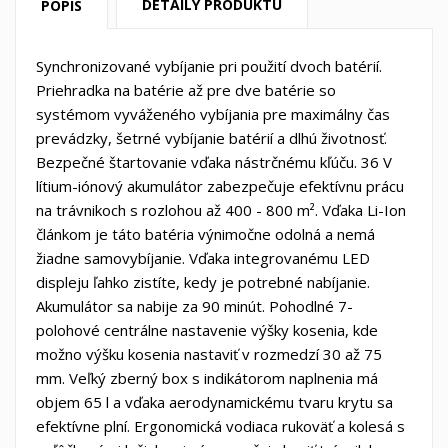
DETAILY PRODUKTU
POPIS
Synchronizované vybíjanie pri použití dvoch batérií.
Priehradka na batérie až pre dve batérie so
systémom vyváženého vybíjania pre maximálny čas
prevádzky, šetrné vybíjanie batérií a dlhú životnosť.
Bezpečné štartovanie vďaka nástrčnému kľúču. 36 V
lítium-iónový akumulátor zabezpečuje efektívnu prácu
na trávnikoch s rozlohou až 400 - 800 m². Vďaka Li-Ion
článkom je táto batéria výnimočne odolná a nemá
žiadne samovybíjanie. Vďaka integrovanému LED
displeju ľahko zistíte, kedy je potrebné nabíjanie.
Akumulátor sa nabije za 90 minút. Pohodlné 7-
polohové centrálne nastavenie výšky kosenia, kde
možno výšku kosenia nastaviť v rozmedzí 30 až 75
mm. Veľký zberný box s indikátorom naplnenia má
objem 65 l a vďaka aerodynamickému tvaru krytu sa
efektívne plní. Ergonomická vodiaca rukoväť a kolesá s