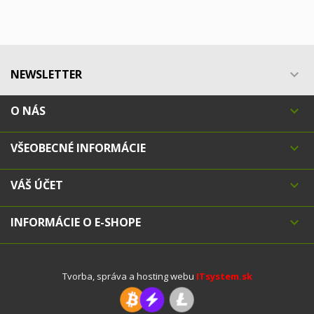
NEWSLETTER

O NÁS

VŠEOBECNÉ INFORMÁCIE

VÁŠ ÚČET

INFORMÁCIE O E-SHOPE

Tvorba, správa a hosting webu
ITsystem.sk