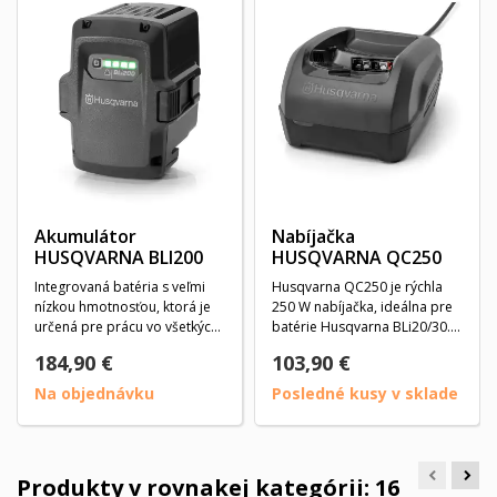
Akumulátor
Nabíjačka
HUSQVARNA BLI200
HUSQVARNA QC250
Integrovaná batéria s veľmi
Husqvarna QC250 je rýchla
nízkou hmotnosťou, ktorá je
250 W nabíjačka, ideálna pre
určená pre prácu vo všetkých
batérie Husqvarna BLi20/30. S
klimatických...
aktívnym...
184,90 €
103,90 €
Na objednávku
Posledné kusy v sklade
Produkty v rovnakej kategórii: 16