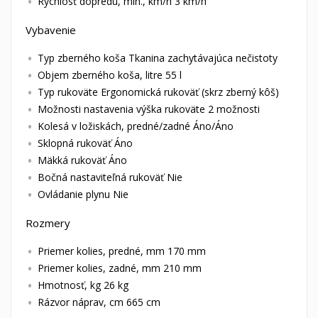
Rýchlosť dopredu, min., km/h 3 km/h
Vybavenie
Typ zberného koša Tkanina zachytávajúca nečistoty
Objem zberného koša, litre 55 l
Typ rukoväte Ergonomická rukoväť (skrz zberný kôš)
Možnosti nastavenia výška rukoväte 2 možnosti
Kolesá v ložiskách, predné/zadné Áno/Áno
Sklopná rukoväť Áno
Mäkká rukoväť Áno
Bočná nastaviteľná rukoväť Nie
Ovládanie plynu Nie
Rozmery
Priemer kolies, predné, mm 170 mm
Priemer kolies, zadné, mm 210 mm
Hmotnosť, kg 26 kg
Rázvor náprav, cm 665 cm