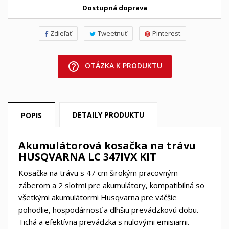
Dostupná doprava
Zdieľať
Tweetnuť
Pinterest
help_outline
OTÁZKA K PRODUKTU
DETAILY PRODUKTU
POPIS
Akumulátorová kosačka na trávu
HUSQVARNA LC 347IVX KIT
Kosačka na trávu s 47 cm širokým pracovným
záberom a 2 slotmi pre akumulátory, kompatibilná so
všetkými akumulátormi Husqvarna pre väčšie
pohodlie, hospodárnosť a dlhšiu prevádzkovú dobu.
Tichá a efektívna prevádzka s nulovými emisiami.