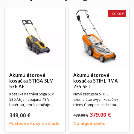
-100,00 €
Akumulátorová
Akumulátorová
kosačka STIGA SLM
kosačka STIHL RMA
536 AE
235 SET
Kosačka na trávu Stiga SLM
Nový zástupca STIHL
536 AE je napájaná 48 V
akumulátorových kosačiek
batériou, ktorá zaručuje
triedy Compact so šírkou
výkon, tichosť a...
kosenia 33 cm a veľmi
379,00 €
349,00 €
479,00 €
malým...
Posledné kusy v sklade
Na objednávku