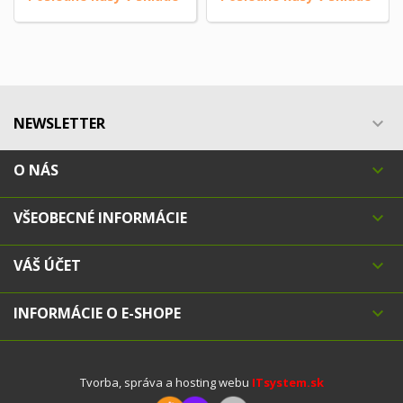
NEWSLETTER

O NÁS

VŠEOBECNÉ INFORMÁCIE

VÁŠ ÚČET

INFORMÁCIE O E-SHOPE

Tvorba, správa a hosting webu
ITsystem.sk