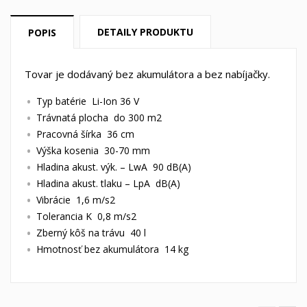
DETAILY PRODUKTU
POPIS
Tovar je dodávaný bez akumulátora a bez nabíjačky.
Typ batérie Li-Ion 36 V
Trávnatá plocha do 300 m2
Pracovná šírka 36 cm
Výška kosenia 30-70 mm
Hladina akust. výk. – LwA 90 dB(A)
Hladina akust. tlaku – LpA dB(A)
Vibrácie 1,6 m/s2
Tolerancia K 0,8 m/s2
Zberný kôš na trávu 40 l
Hmotnosť bez akumulátora 14 kg