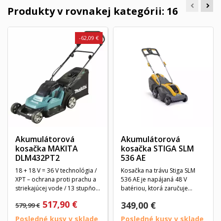
Produkty v rovnakej kategórii: 16
-62,09 €
Akumulátorová
Akumulátorová
kosačka MAKITA
kosačka STIGA SLM
DLM432PT2
536 AE
18 + 18 V = 36 V technológia /
Kosačka na trávu Stiga SLM
XPT – ochrana proti prachu a
536 AE je napájaná 48 V
striekajúcej vode / 13 stupňov
batériou, ktorá zaručuje
výšky...
výkon, tichosť a...
517,90 €
349,00 €
579,99 €
Posledné kusy v sklade
Posledné kusy v sklade