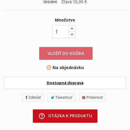
Zľava 10,00 €
359,00 €
Množstvo
VLOŽIŤ DO KOŠÍKA
Na objednávku

Dostupná doprava
Zdieľať
Tweetnuť
Pinterest
help_outline
OTÁZKA K PRODUKTU