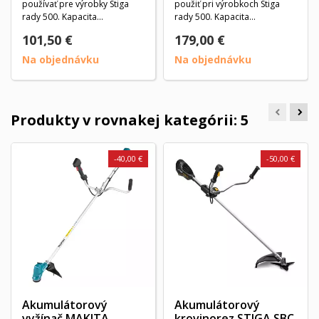
používať pre výrobky Stiga
použiť pri výrobkoch Stiga
rady 500. Kapacita
rady 500. Kapacita
akumulátora je 2,0 Ah a má...
akumulátora je 5,0 Ah a má...
101,50 €
179,00 €
Na objednávku
Na objednávku
Produkty v rovnakej kategórii: 5
-40,00 €
-50,00 €
Akumulátorový
Akumulátorový
vyžínač MAKITA
krovinorez STIGA SBC