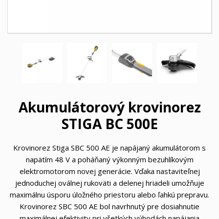
Akumulátorový krovinorez
STIGA BC 500E
Krovinorez Stiga SBC 500 AE je napájaný akumulátorom s
napätím 48 V a poháňaný výkonným bezuhlíkovým
elektromotorom novej generácie. Vďaka nastaviteľnej
jednoduchej oválnej rukoväti a delenej hriadeli umožňuje
maximálnu úsporu úložného priestoru alebo ľahkú prepravu.
Krovinorez SBC 500 AE bol navrhnutý pre dosiahnutie
maximálnej efektivity pri všetkých výhodách napájania