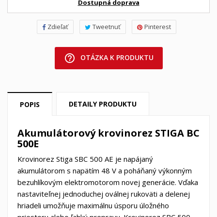
Dostupná doprava
Zdieľať
Tweetnuť
Pinterest
help_outline
OTÁZKA K PRODUKTU
DETAILY PRODUKTU
POPIS
Akumulátorový krovinorez STIGA BC
500E
Krovinorez Stiga SBC 500 AE je napájaný
akumulátorom s napätím 48 V a poháňaný výkonným
bezuhlíkovým elektromotorom novej generácie. Vďaka
nastaviteľnej jednoduchej oválnej rukoväti a delenej
hriadeli umožňuje maximálnu úsporu úložného