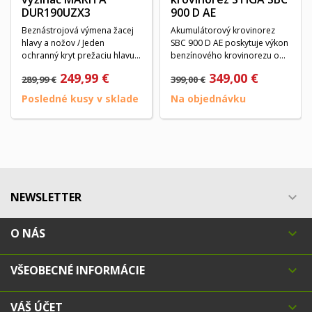
DUR190UZX3
900 D AE
Beznástrojová výmena žacej
Akumulátorový krovinorez
hlavy a nožov / Jeden
SBC 900 D AE poskytuje výkon
ochranný kryt prežaciu hlavu,
benzínového krovinorezu o
nôž kovový a...
objeme približne...
249,99 €
349,00 €
289,99 €
399,00 €
Posledné kusy v sklade
Na objednávku
NEWSLETTER

O NÁS

VŠEOBECNÉ INFORMÁCIE

VÁŠ ÚČET
