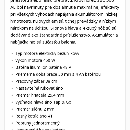
priestoru alebo ľahkú prepravu. Krovinorez SBC 500
AE bol navrhnutý pre dosiahnutie maximálnej efektivity
pri všetkých výhodách napájania akumulátorom: nízkej
hmotnosti, nulových emisií, tichej prevádzky a nízkym
nárokom na údržbu. Silonová hlava a 4-zubý nôž sú sú
dodávané ako štandardné príslušenstvo. Akumulátor a
nabíjačka nie sú súčasťou balenia.
Typ motora elektrický bezuhlíkový
Výkon motora 450 W
Batéria lítium-ion batéria 48 V
Priemerná doba práce 30 min s 4 Ah batériou
Pracovný záber 38 cm
Nastaviteľná rukoväť áno
Priemer hriadeľa 25.4 mm
Vyžínacia hlava áno Tap & Go
Priemer silónu 2 mm
Rezný kotúč áno 4T
Popruhy jednoramenný
Hmotnosť 4 kg bez batérie