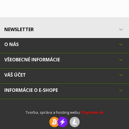
NEWSLETTER

O NÁS

VŠEOBECNÉ INFORMÁCIE

VÁŠ ÚČET

INFORMÁCIE O E-SHOPE

Tvorba, správa a hosting webu
ITsystem.sk