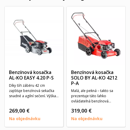
Benzínová kosačka
Benzínová kosačka
AL-KO EASY 4.20 P-S
SOLO BY AL-KO 4212
P-A
Díky šíři záběru 42 cm
zajišťuje benzínová sekačka
Malá, ale pekná – takto sa
snadné a agilní sečení. Výška
prezentuje táto ľahko
sečení může být...
ovládateľná benzínová
kosačka na trávu. Kvalita...
269,00 €
319,00 €
Na objednávku
Na objednávku