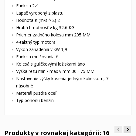
Funkcia 2v1
Lapač vyrobený z plastu
Hodnota K (m/s ^ 2) 2
Hrubá hmotnosť v kg 32,6 KG
Priemer zadného kolesa mm 205 MM
4-taktný typ motora
Výkon zariadenia v kW 1,9
Funkcia mulčovania č
Kolesá s guličkovými ložiskami áno
Výška rezu min / max v mm 30 - 75 MM
Nastavenie výšky kosenia jedným kolieskom, 7-
násobné
Materiál puzdra oceľ
Typ pohonu benzín
Produkty v rovnakej kategórii: 16