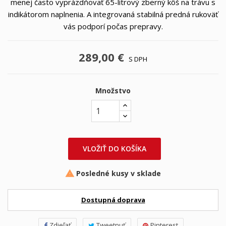
menej často vyprázdňovať 65-litrový zberný kôš na trávu s
indikátorom naplnenia. A integrovaná stabilná predná rukoväť
vás podporí počas prepravy.
289,00 €
S DPH
Množstvo
VLOŽIŤ DO KOŠÍKA
Posledné kusy v sklade

Dostupná doprava
Zdieľať
Tweetnuť
Pinterest