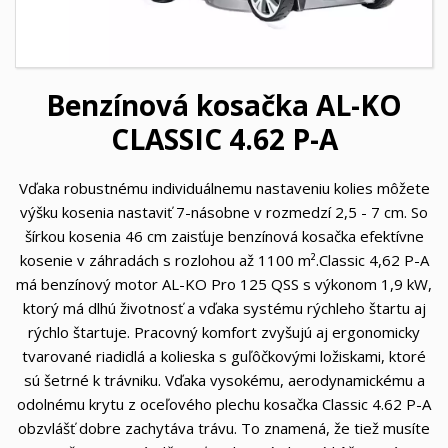
Benzínová kosačka AL-KO
CLASSIC 4.62 P-A
Vďaka robustnému individuálnemu nastaveniu kolies môžete
výšku kosenia nastaviť 7-násobne v rozmedzí 2,5 - 7 cm. So
šírkou kosenia 46 cm zaisťuje benzínová kosačka efektívne
kosenie v záhradách s rozlohou až 1100 m².Classic 4,62 P-A
má benzínový motor AL-KO Pro 125 QSS s výkonom 1,9 kW,
ktorý má dlhú životnosť a vďaka systému rýchleho štartu aj
rýchlo štartuje. Pracovný komfort zvyšujú aj ergonomicky
tvarované riadidlá a kolieska s guľôčkovými ložiskami, ktoré
sú šetrné k trávniku. Vďaka vysokému, aerodynamickému a
odolnému krytu z oceľového plechu kosačka Classic 4.62 P-A
obzvlášť dobre zachytáva trávu. To znamená, že tiež musíte