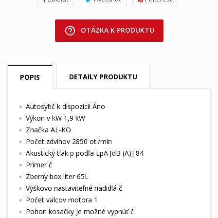
help_outline
OTÁZKA K PRODUKTU
DETAILY PRODUKTU
POPIS
Autosýtič k dispozícii Áno
Výkon v kW 1,9 kW
Značka AL-KO
Počet zdvihov 2850 ot./min
Akustický tlak p podľa LpA [dB (A)] 84
Primer č
Zberný box liter 65L
Výškovo nastaviteľné riadidlá č
Počet valcov motora 1
Pohon kosačky je možné vypnúť č