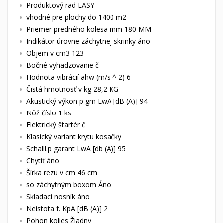
Produktový rad EASY
vhodné pre plochy do 1400 m2
Priemer predného kolesa mm 180 MM
Indikátor úrovne záchytnej skrinky áno
Objem v cm3 123
Bočné vyhadzovanie č
Hodnota vibrácií ahw (m/s ^ 2) 6
Čistá hmotnosť v kg 28,2 KG
Akustický výkon p gm LwA [dB (A)] 94
Nôž číslo 1 ks
Elektrický štartér č
Klasický variant krytu kosačky
Schalll.p garant LwA [db (A)] 95
Chytiť áno
Šírka rezu v cm 46 cm
so záchytným boxom Áno
Skladací nosník áno
Neistota f. KpA [dB (A)] 2
Pohon kolies Žiadny