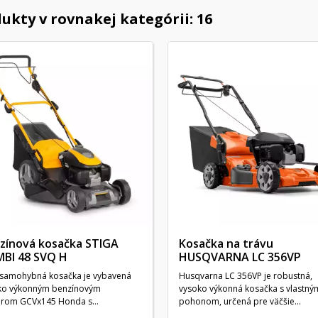
ukty v rovnakej kategórii: 16
zínová kosačka STIGA
Kosačka na trávu
BI 48 SVQ H
HUSQVARNA LC 356VP
 samohybná kosačka je vybavená
Husqvarna LC 356VP je robustná,
ko výkonným benzínovým
vysoko výkonná kosačka s vlastný
rom GCVx145 Honda s
pohonom, určená pre väčšie...
átorom...