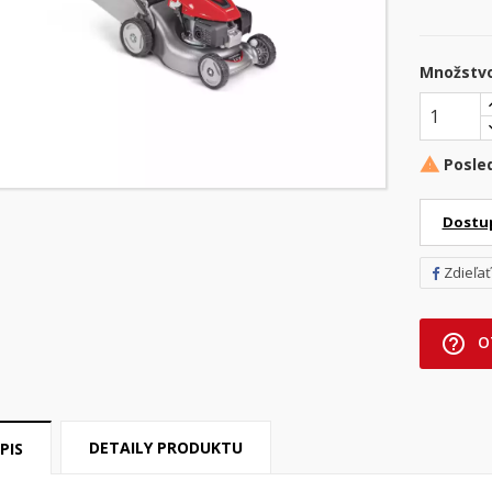
Množstv
Posle

Dostu
Zdieľať
help_outline
O
DETAILY PRODUKTU
PIS