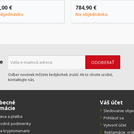
,00 €
784,90 €
objednávku
Na objednávku
ne
Odber noviniek môžete kedykoľvek zrušiť. Ak to chcete urobiť,
kontaktujte nás.
becné
Váš účet
rmácie
Sledovanie obj
ava a platba
Prihlásiť sa
odné podmienky
Vytvoriť účet
ba kryptomenami
Reklamácie, vrá