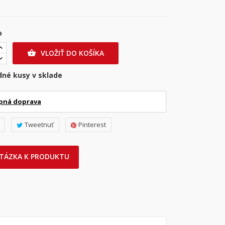
o
VLOŽIŤ DO KOŠÍKA

dné kusy v sklade
pná doprava
Tweetnuť
Pinterest
TÁZKA K PRODUKTU