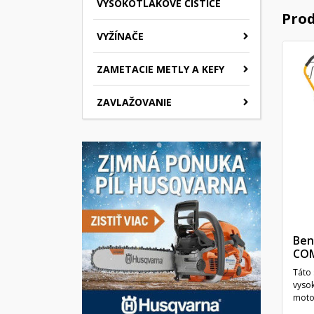
VYSOKOTLAKOVÉ ČISTIČE
Prod
VYŽÍNAČE
ZAMETACIE METLY A KEFY
ZAVLAŽOVANIE
Ben
COM
Táto
vyso
moto
regul