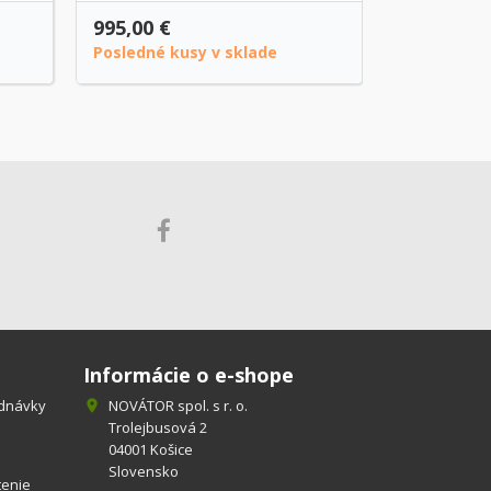
9
995,00 €
1 019,00 €
Posledné kusy v sklade
Na objedn
Informácie o e-shope
ednávky
NOVÁTOR spol. s r. o.

Trolejbusová 2
04001 Košice
Slovensko
tenie