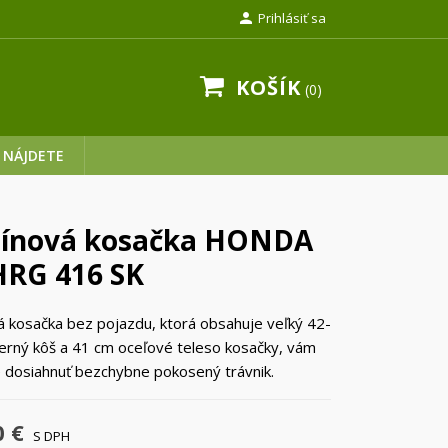

Prihlásiť sa
KOŠÍK
0
 NÁJDETE
ínová kosačka HONDA
HRG 416 SK
 kosačka bez pojazdu, ktorá obsahuje veľký 42-
berný kôš a 41 cm oceľové teleso kosačky, vám
 dosiahnuť bezchybne pokosený trávnik.
0 €
S DPH