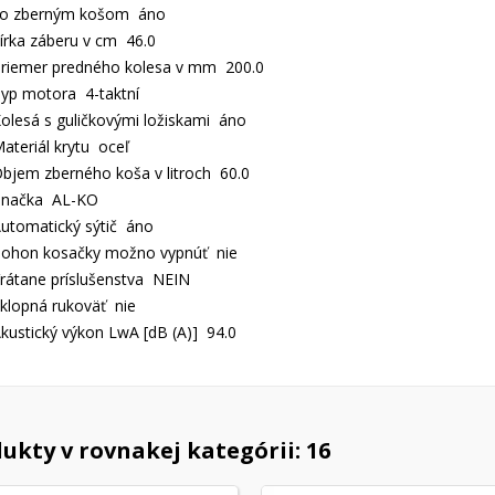
o zberným košom áno
írka záberu v cm 46.0
riemer predného kolesa v mm 200.0
yp motora 4-taktní
olesá s guličkovými ložiskami áno
ateriál krytu oceľ
bjem zberného koša v litroch 60.0
Značka AL-KO
utomatický sýtič áno
ohon kosačky možno vypnúť nie
rátane príslušenstva NEIN
klopná rukoväť nie
kustický výkon LwA [dB (A)] 94.0
ukty v rovnakej kategórii: 16