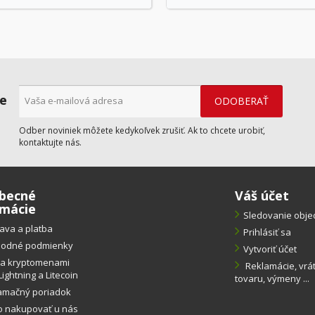
ne
Odber noviniek môžete kedykoľvek zrušiť. Ak to chcete urobiť,
kontaktujte nás.
becné
Váš účet
rmácie
Sledovanie obj
ava a platba
Prihlásiť sa
odné podmienky
Vytvoriť účet
ba kryptomenami
Reklamácie, vrá
Lightning a Litecoin
tovaru, výmeny ...
amačný poriadok
o nakupovať u nás