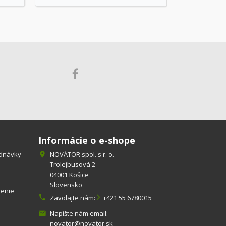
Informácie o e-shope
ednávky
NOVÁTOR spol. s r. o.

Trolejbusová 2
04001 Košice
Slovensko
tenie

Zavolajte nám:
+421 55 6780015
Napište nám email:

novator@novator.sk