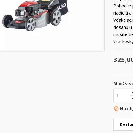
Pohodlie 
riadidlá 
Vďaka ae
dosahujú 
musíte ti
vreckovky.
325,0
Množstv
Na ob

Dostu