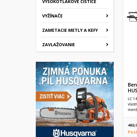
VYSOKOTLAKOVÉ ČISTIČE
VYŽÍNAČE
ZAMETACIE METLY A KEFY
ZAVLAŽOVANIE
Ben
HUS
LC 14
vlas
menší
482,
Pos