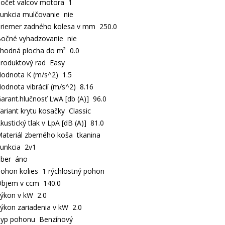
očet valcov motora 1
unkcia mulčovanie nie
riemer zadného kolesa v mm 250.0
očné vyhadzovanie nie
hodná plocha do m² 0.0
roduktový rad Easy
odnota K (m/s^2) 1.5
odnota vibrácií (m/s^2) 8.16
arant.hlučnosť LwA [db (A)] 96.0
ariant krytu kosačky Classic
kustický tlak v LpA [dB (A)] 81.0
ateriál zberného koša tkanina
unkcia 2v1
ber áno
ohon kolies 1 rýchlostný pohon
bjem v ccm 140.0
ýkon v kW 2.0
ýkon zariadenia v kW 2.0
yp pohonu Benzínový