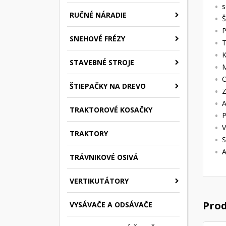
s
RUČNÉ NÁRADIE
Š
P
SNEHOVÉ FRÉZY
T
K
STAVEBNÉ STROJE
M
O
ŠTIEPAČKY NA DREVO
A
TRAKTOROVÉ KOSAČKY
P
V
TRAKTORY
S
A
TRÁVNIKOVÉ OSIVÁ
VERTIKUTÁTORY
Prod
VYSÁVAČE A ODSÁVAČE