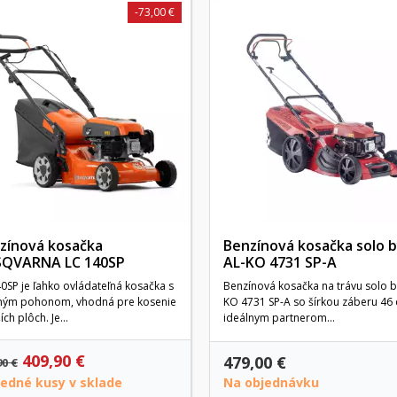
-73,00 €
zínová kosačka
Benzínová kosačka solo 
QVARNA LC 140SP
AL-KO 4731 SP-A
0SP je ľahko ovládateľná kosačka s
Benzínová kosačka na trávu solo b
tným pohonom, vhodná pre kosenie
KO 4731 SP-A so šírkou záberu 46 
ch plôch. Je...
ideálnym partnerom...
409,90 €
479,00 €
90 €
ledné kusy v sklade
Na objednávku