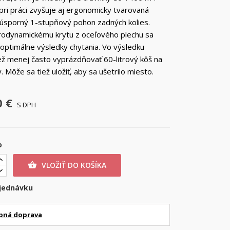
pri práci zvyšuje aj ergonomicky tvarovaná
a úsporný 1-stupňový pohon zadných kolies.
rodynamickému krytu z oceľového plechu sa
optimálne výsledky chytania. Vo výsledku
ež menej často vyprázdňovať 60-litrový kôš na
 Môže sa tiež uložiť, aby sa ušetrilo miesto.
0 €
S DPH
o
VLOŽIŤ DO KOŠÍKA

jednávku
pná doprava