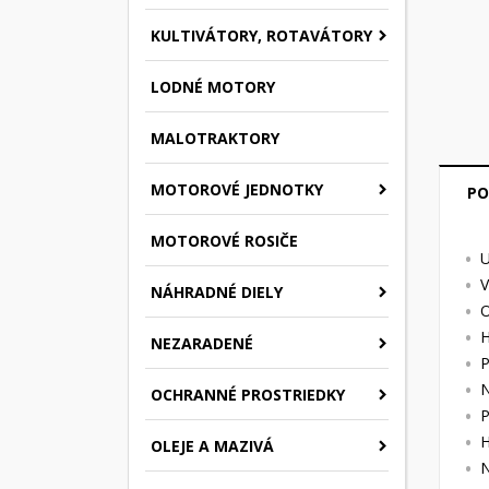
KULTIVÁTORY, ROTAVÁTORY
LODNÉ MOTORY
MALOTRAKTORY
MOTOROVÉ JEDNOTKY
PO
MOTOROVÉ ROSIČE
U
V
NÁHRADNÉ DIELY
O
H
NEZARADENÉ
P
N
OCHRANNÉ PROSTRIEDKY
P
H
OLEJE A MAZIVÁ
N