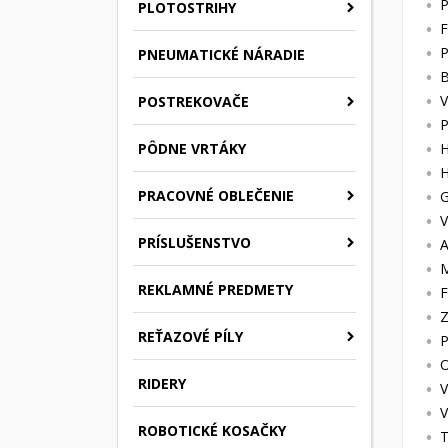
P
PLOTOSTRIHY
F
P
PNEUMATICKÉ NÁRADIE
B
V
POSTREKOVAČE
P
PÔDNE VRTÁKY
H
H
PRACOVNÉ OBLEČENIE
G
V
PRÍSLUŠENSTVO
A
M
REKLAMNÉ PREDMETY
F
Z
REŤAZOVÉ PÍLY
P
O
RIDERY
V
V
ROBOTICKÉ KOSAČKY
T