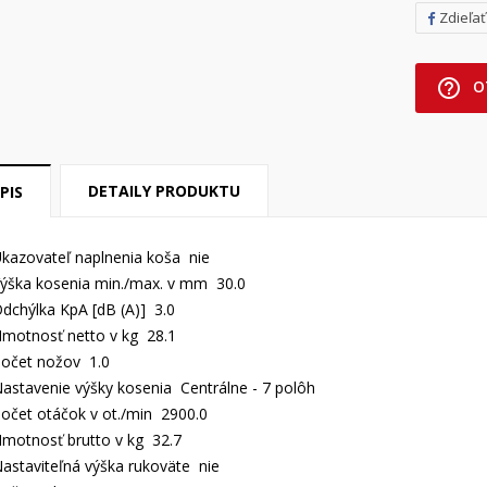
Zdieľať
help_outline
O
DETAILY PRODUKTU
PIS
kazovateľ naplnenia koša nie
ýška kosenia min./max. v mm 30.0
dchýlka KpA [dB (A)] 3.0
motnosť netto v kg 28.1
očet nožov 1.0
astavenie výšky kosenia Centrálne - 7 polôh
očet otáčok v ot./min 2900.0
motnosť brutto v kg 32.7
astaviteľná výška rukoväte nie