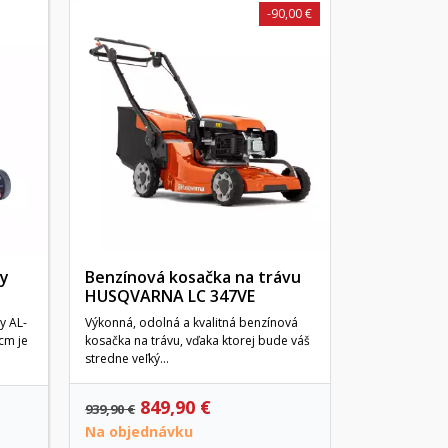
-90,00 €
Benzínová
COMBI 748
Kosačka na tr
Combi 748 SE 
60 litrový hybr
by
Benzínová kosačka na trávu
HUSQVARNA LC 347VE
y AL-
Výkonná, odolná a kvalitná benzínová
cm je
kosačka na trávu, vďaka ktorej bude váš
stredne veľký...
849,90 €
579,00 €
939,90 €
Na objednávku
Na objedn