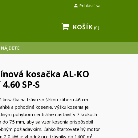

Prihlásiť sa
KOŠÍK
0
 NÁJDETE
ínová kosačka AL-KO
 4.60 SP-S
 kosačka na trávu so šírkou záberu 46 cm
ľahké a pohodlné kosenie. Výšku kosenia je
iným pohybom centrálne nastaviť v 7 krokoch
do 75 mm, aby sa vzor kosenia prispôsobil
obným požiadavkám. Ľahko štartovateľný motor
 2,0 kW je vhodný pre trávniky do 1400 m².