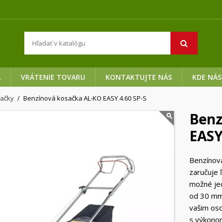
A
VRÁTENIE TOVARU
KONTAKTUJTE NÁS
KDE NÁS
sačky
Benzínová kosačka AL-KO EASY 4.60 SP-S
Benz
EASY
Benzínová
zaručuje 
možné jed
od 30 mm 
vašim os
s výkonom