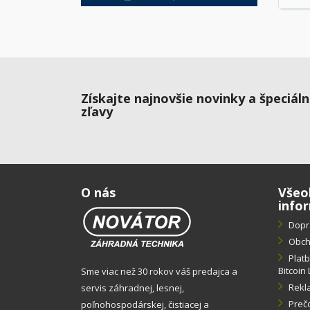
Získajte najnovšie novinky a špeciál
zľavy
O nás
Všeo
info
Dopr
Obch
Plat
Bitcoin 
Sme viac než 30 rokov váš predajca a
Rekl
servis záhradnej, lesnej,
Preč
poľnohospodárskej, čistiacej a