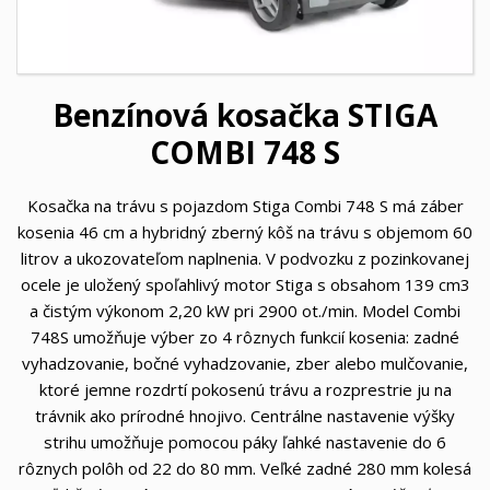
Benzínová kosačka STIGA
COMBI 748 S
Kosačka na trávu s pojazdom Stiga Combi 748 S má záber
kosenia 46 cm a hybridný zberný kôš na trávu s objemom 60
litrov a ukozovateľom naplnenia. V podvozku z pozinkovanej
ocele je uložený spoľahlivý motor Stiga s obsahom 139 cm3
a čistým výkonom 2,20 kW pri 2900 ot./min. Model Combi
748S umožňuje výber zo 4 rôznych funkcií kosenia: zadné
vyhadzovanie, bočné vyhadzovanie, zber alebo mulčovanie,
ktoré jemne rozdrtí pokosenú trávu a rozprestrie ju na
trávnik ako prírodné hnojivo. Centrálne nastavenie výšky
strihu umožňuje pomocou páky ľahké nastavenie do 6
rôznych polôh od 22 do 80 mm. Veľké zadné 280 mm kolesá