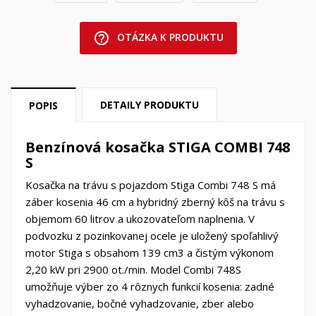
help_outline
OTÁZKA K PRODUKTU
DETAILY PRODUKTU
POPIS
Benzínová kosačka STIGA COMBI 748
S
Kosačka na trávu s pojazdom Stiga Combi 748 S má
záber kosenia 46 cm a hybridný zberný kôš na trávu s
objemom 60 litrov a ukozovateľom naplnenia. V
podvozku z pozinkovanej ocele je uložený spoľahlivý
motor Stiga s obsahom 139 cm3 a čistým výkonom
2,20 kW pri 2900 ot./min. Model Combi 748S
umožňuje výber zo 4 rôznych funkcií kosenia: zadné
vyhadzovanie, bočné vyhadzovanie, zber alebo