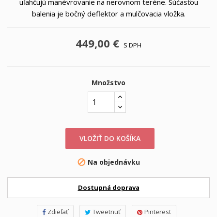
uľahčujú manévrovanie na nerovnom teréne. Súčasťou
balenia je bočný deflektor a mulčovacia vložka.
449,00 €
S DPH
Množstvo
VLOŽIŤ DO KOŠÍKA
Na objednávku

Dostupná doprava
Zdieľať
Tweetnuť
Pinterest