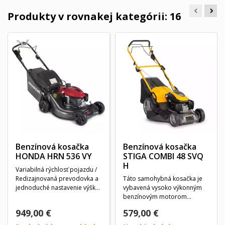
Produkty v rovnakej kategórii: 16
Benzínová kosačka
Benzínová kosačka
HONDA HRN 536 VY
STIGA COMBI 48 SVQ
H
Variabilná rýchlosť pojazdu /
Redizajnovaná prevodovka a
Táto samohybná kosačka je
jednoduché nastavenie výšky
vybavená vysoko výkonným
kosenia /...
benzínovým motorom
GCVx145 Honda s
949,00 €
579,00 €
regulátorom...