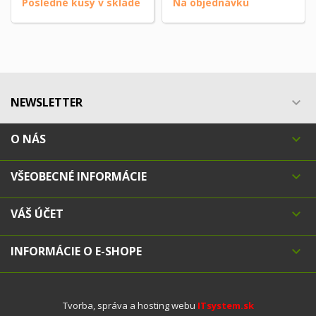
Posledné kusy v sklade
Na objednávku
NEWSLETTER

O NÁS

VŠEOBECNÉ INFORMÁCIE

VÁŠ ÚČET

INFORMÁCIE O E-SHOPE

Tvorba, správa a hosting webu
ITsystem.sk