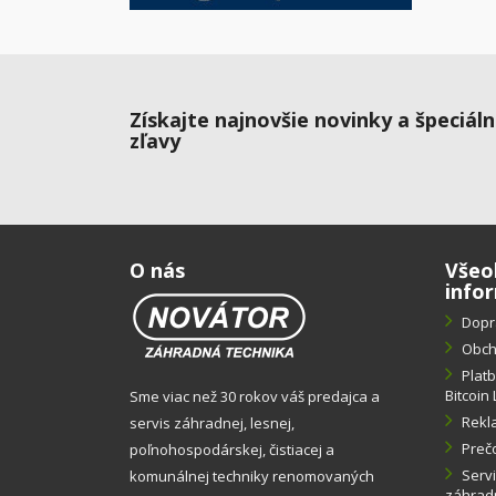
Získajte najnovšie novinky a špeciál
zľavy
O nás
Všeo
info
Dopr
Obch
Plat
Bitcoin 
Sme viac než 30 rokov váš predajca a
Rekl
servis záhradnej, lesnej,
Preč
poľnohospodárskej, čistiacej a
Servi
komunálnej techniky renomovaných
záhradn