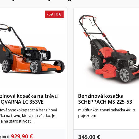
-89,10 €
zínová kosačka na trávu
Benzínová kosačka
QVARNA LC 353VE
SCHEPPACH MS 225-53
iová vysokokapacitná benzínová
multifunkční travní sekačka 4v1 s
ka na trávu, ktorá má všetko. Je
pojezdem
á na starostlivosť...
929,90 €
345,00 €
,00 €