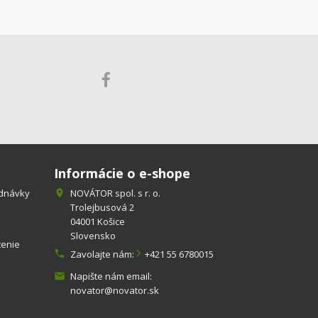
Informácie o e-shope
ednávky
NOVÁTOR spol. s r. o.

Trolejbusová 2
04001 Košice
Slovensko
tenie

Zavolajte nám:
+421 55 6780015
Napište nám email:

novator@novator.sk