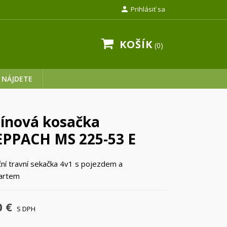

Prihlásiť sa
KOŠÍK
0
 NÁJDETE
ínová kosačka
PPACH MS 225-53 E
ční travní sekačka 4v1 s pojezdem a
tartem
0 €
S DPH