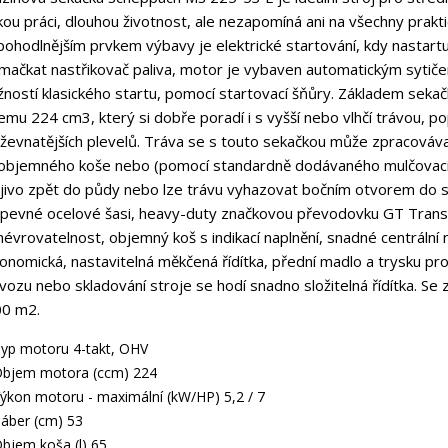
kou práci, dlouhou životnost, ale nezapomíná ani na všechny praktic
pohodlnějším prvkem výbavy je elektrické startování, kdy nastar
 mačkat nastřikovač paliva, motor je vybaven automatickým sytiče
ností klasického startu, pomocí startovací šňůry. Základem sekačk
emu 224 cm3, který si dobře poradí i s vyšší nebo vlhčí trávou, pop
ževnatějších plevelů. Tráva se s touto sekačkou může zpracovávat 
objemného koše nebo (pomocí standardně dodávaného mulčovacího 
jivo zpět do půdy nebo lze trávu vyhazovat bočním otvorem do 
pevné ocelové šasi, heavy-duty značkovou převodovku GT Transmi
évrovatelnost, objemný koš s indikací naplnění, snadné centrální
onomická, nastavitelná měkčená řídítka, přední madlo a trysku pro
vozu nebo skladování stroje se hodí snadno složitelná řídítka. 
0 m2.
yp motoru 4-takt, OHV
bjem motora (ccm) 224
ýkon motoru - maximální (kW/HP) 5,2 / 7
áber (cm) 53
bjem koša (l) 65