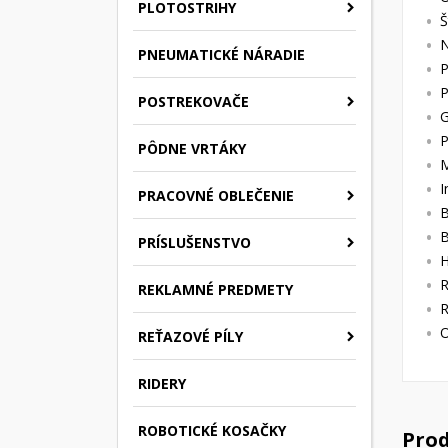
PLOTOSTRIHY
Š
N
PNEUMATICKÉ NÁRADIE
P
P
POSTREKOVAČE
G
P
PÔDNE VRTÁKY
M
I
PRACOVNÉ OBLEČENIE
B
B
PRÍSLUŠENSTVO
H
R
REKLAMNÉ PREDMETY
R
O
REŤAZOVÉ PÍLY
RIDERY
ROBOTICKÉ KOSAČKY
Prod