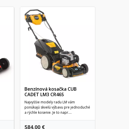
Benzínová
CADET LM
Vysoký výkon v
kvalitou stroj
Cadet. Ich tuhá
Benzínová kosačka CUB
CADET LM3 CR46S
Najvyššie modely radu LM vám
ponúkajú skvelú výbavu pre jednoduché
a rýchle kosenie. Je to napr....
584,00 €
399,00 €