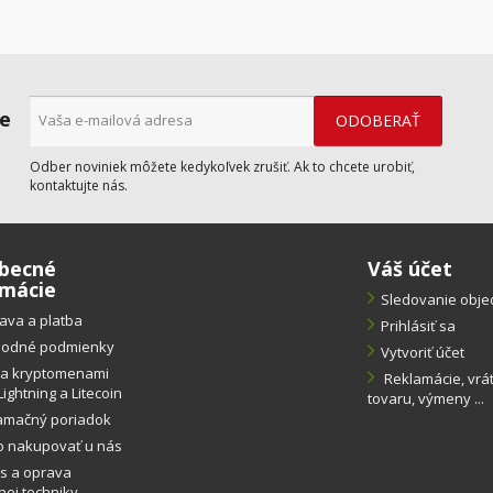
ne
Odber noviniek môžete kedykoľvek zrušiť. Ak to chcete urobiť,
kontaktujte nás.
becné
Váš účet
rmácie
Sledovanie obj
ava a platba
Prihlásiť sa
odné podmienky
Vytvoriť účet
ba kryptomenami
Reklamácie, vrá
Lightning a Litecoin
tovaru, výmeny ...
amačný poriadok
o nakupovať u nás
s a oprava
ej techniky