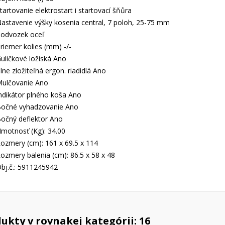
tartovanie elektrostart i startovací šňůra
astavenie výšky kosenia central, 7 poloh, 25-75 mm
odvozek oceľ
riemer kolies (mm) -/-
uličkové ložiská Ano
lne zložiteľná ergon. riadidlá Ano
ulčovanie Ano
ndikátor plného koša Ano
očné vyhadzovanie Ano
očný deflektor Ano
motnosť (Kg): 34.00
ozmery (cm): 161 x 69.5 x 114
ozmery balenia (cm): 86.5 x 58 x 48
bj.č.: 5911245942
ukty v rovnakej kategórii: 16