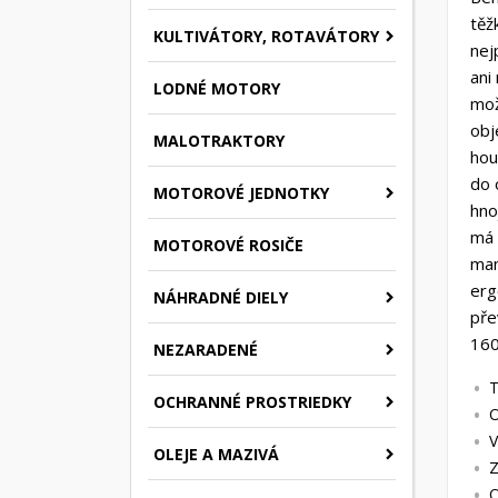
těž
KULTIVÁTORY, ROTAVÁTORY
nej
ani
LODNÉ MOTORY
mož
obj
MALOTRAKTORY
hou
do 
MOTOROVÉ JEDNOTKY
hno
má 
MOTOROVÉ ROSIČE
man
erg
NÁHRADNÉ DIELY
pře
160
NEZARADENÉ
T
OCHRANNÉ PROSTRIEDKY
O
V
OLEJE A MAZIVÁ
Z
O