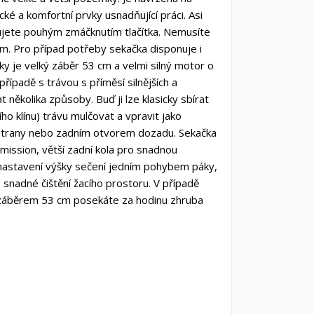
ké a komfortní prvky usnadňující práci. Asi
tujete pouhým zmáčknutím tlačítka. Nemusíte
m. Pro případ potřeby sekačka disponuje i
y je velký záběr 53 cm a velmi silný motor o
řípadě s trávou s příměsí silnějších a
několika způsoby. Buď ji lze klasicky sbírat
klínu) trávu mulčovat a vpravit jako
strany nebo zadním otvorem dozadu. Sekačka
ssion, větší zadní kola pro snadnou
 nastavení výšky sečení jedním pohybem páky,
 snadné čištění žacího prostoru. V případě
Se záběrem 53 cm posekáte za hodinu zhruba