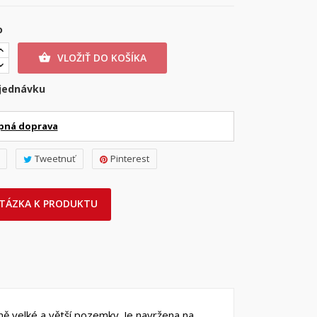
o
VLOŽIŤ DO KOŠÍKA

jednávku
pná doprava
Tweetnuť
Pinterest
TÁZKA K PRODUKTU
ě velké a větší pozemky. Je navržena na