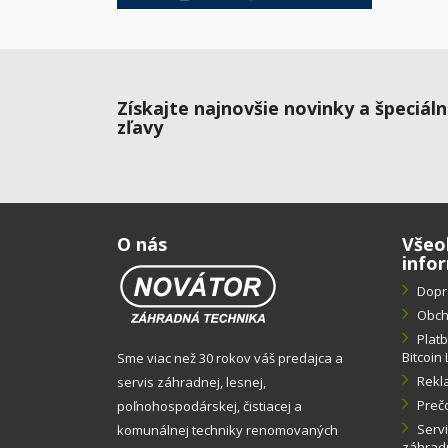
Získajte najnovšie novinky a špeciál
zľavy
O nás
Všeo
info
Dopr
Obch
Plat
Bitcoin 
Sme viac než 30 rokov váš predajca a
Rekl
servis záhradnej, lesnej,
Preč
poľnohospodárskej, čistiacej a
Servi
komunálnej techniky renomovaných
záhradn