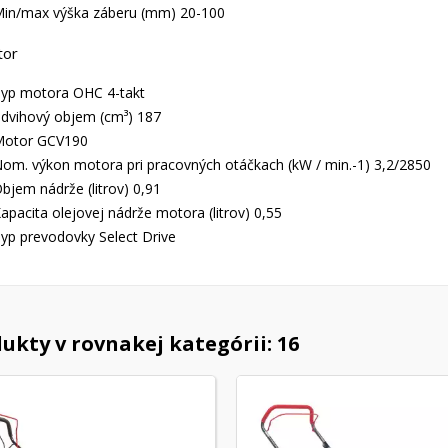
in/max výška záberu (mm) 20-100
tor
yp motora OHC 4-takt
dvihový objem (cm³) 187
otor GCV190
om. výkon motora pri pracovných otáčkach (kW / min.-1) 3,2/2850
bjem nádrže (litrov) 0,91
apacita olejovej nádrže motora (litrov) 0,55
yp prevodovky Select Drive
ukty v rovnakej kategórii: 16