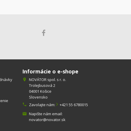
Informácie o e-shope
ednávky
NOVÁTOR spol. s r. o.

Trolejbusová 2
04001 Košice
Slovensko
tenie

Zavolajte nám:
+421 55 6780015
Napište nám email:

novator@novator.sk