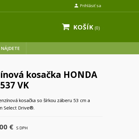

Prihlásiť sa
KOŠÍK
0
 NÁJDETE
ínová kosačka HONDA
537 VK
nzínová kosačka so šírkou záberu 53 cm a
 Select Drive®.
00 €
S DPH