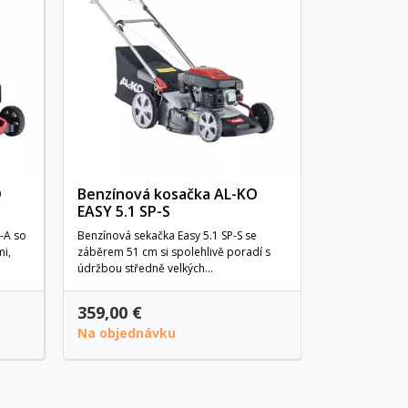
Benzínová
COMBI 48 
Táto samohyb
vysoko výkon
motorom GCV
regulátorom...
O
Benzínová kosačka AL-KO
EASY 5.1 SP-S
-A so
Benzínová sekačka Easy 5.1 SP-S se
mi,
záběrem 51 cm si spolehlivě poradí s
údržbou středně velkých...
359,00 €
579,00 €
Na objednávku
Na objedn