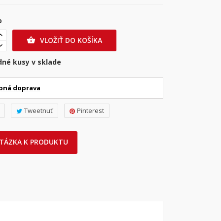
o
VLOŽIŤ DO KOŠÍKA

dné kusy v sklade
pná doprava
Tweetnuť
Pinterest
TÁZKA K PRODUKTU