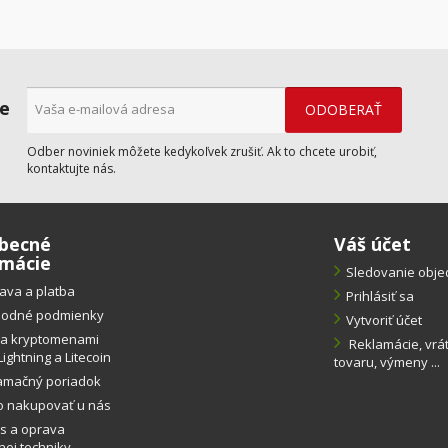
ne
Odber noviniek môžete kedykoľvek zrušiť. Ak to chcete urobiť,
kontaktujte nás.
becné
Váš účet
rmácie
Sledovanie obj
ava a platba
Prihlásiť sa
odné podmienky
Vytvoriť účet
ba kryptomenami
Reklamácie, vrá
Lightning a Litecoin
tovaru, výmeny ...
amačný poriadok
o nakupovať u nás
s a oprava
ej techniky