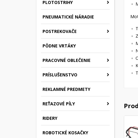
PLOTOSTRIHY
M
Mo
PNEUMATICKÉ NÁRADIE
T
POSTREKOVAČE
Z
M
PÔDNE VRTÁKY
N
O
PRACOVNÉ OBLEČENIE
K
T
PRÍSLUŠENSTVO
REKLAMNÉ PREDMETY
REŤAZOVÉ PÍLY
Prod
RIDERY
ROBOTICKÉ KOSAČKY