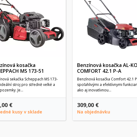
zínová kosačka
Benzínová kosačka AL-K
EPPACH MS 173-51
COMFORT 42.1 P-A
ínová sekačka Scheppach MS 173-
Benzínová kosačka Comfort 42.1 P
 ideální stroj pro středně velké a
spoľahlivými a efektívnymi funkcia
 pozemky. Je...
ako aj inovatívnou...
,00 €
309,00 €
ledné kusy v sklade
Na objednávku