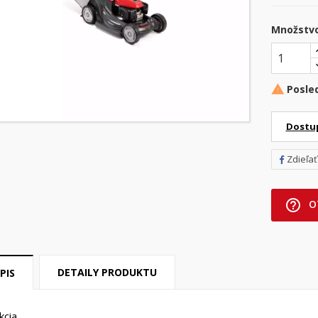
Množstv
Posle

Dostu
Zdieľať
help_outline
O
DETAILY PRODUKTU
PIS
kcia