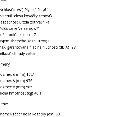
ýchlosť (m/s²) Plynulá 0-1,64
ateriál telesa kosačky Xenoy®
ezpečnosť Brzda zotrvačníka
ulčovanie Versamow™
očet polôh kosenia 7
bjem zberného koša (litrov) 88
ax. garantovaná hladina hlučnosti (dB(A)) 98
eľkosť záhrady veľká
zmery
ozmer: d (mm) 1621
ozmer: š (mm) 976
ozmer: v (mm) 585
uchá hmotnosť (kg) 40,1
enie
riemer/záber noža kosačky (cm) 53