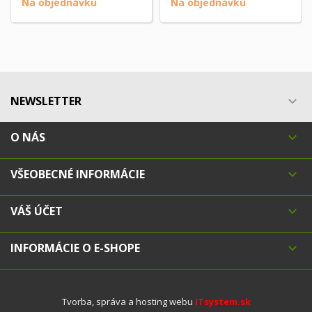
Na objednávku
Na objednávku
NEWSLETTER

O NÁS

VŠEOBECNÉ INFORMÁCIE

VÁŠ ÚČET

INFORMÁCIE O E-SHOPE

Tvorba, správa a hosting webu
ITsystem.sk