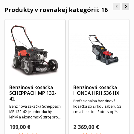
Produkty v rovnakej kategórii: 16
Benzínová kosačka
Benzínová kosačka
SCHEPPACH MP 132-
HONDA HRH 536 HX
42
Profesionálna benzínová
Benzínová sekačka Scheppach
kosačka so šírkou záberu 53
MP 132-42 je jednoduchý,
cm a funkciou Roto-stop™.
lehký a ekonomický stroj pro
pozemky do cca...
199,00 €
2 369,00 €