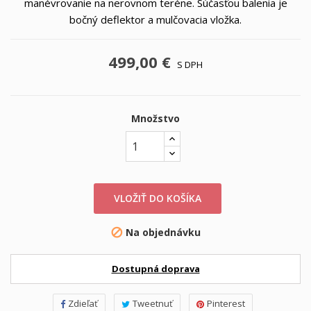
manévrovanie na nerovnom teréne. Súčasťou balenia je
bočný deflektor a mulčovacia vložka.
499,00 €
S DPH
Množstvo
VLOŽIŤ DO KOŠÍKA
Na objednávku

Dostupná doprava
Zdieľať
Tweetnuť
Pinterest