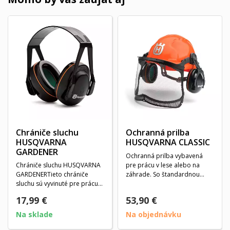
Chrániče sluchu
Ochranná prilba
HUSQVARNA
HUSQVARNA CLASSIC
GARDENER
Ochranná prilba vybavená
Chrániče sluchu HUSQVARNA
pre prácu v lese alebo na
GARDENERTieto chrániče
záhrade. So štandardnou
sluchu sú vyvinuté pre prácu
plastovou náhlavnou...
na záhrade a iné...
17,99 €
53,90 €
Na sklade
Na objednávku