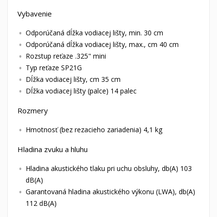
Vybavenie
Odporúčaná dĺžka vodiacej lišty, min. 30 cm
Odporúčaná dĺžka vodiacej lišty, max., cm 40 cm
Rozstup reťaze .325" mini
Typ reťaze SP21G
Dĺžka vodiacej lišty, cm 35 cm
Dĺžka vodiacej lišty (palce) 14 palec
Rozmery
Hmotnosť (bez rezacieho zariadenia) 4,1 kg
Hladina zvuku a hluhu
Hladina akustického tlaku pri uchu obsluhy, db(A) 103
dB(A)
Garantovaná hladina akustického výkonu (LWA), db(A)
112 dB(A)