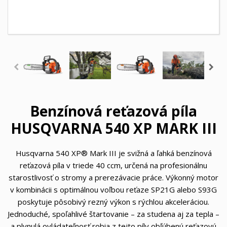
Benzínová reťazová píla
HUSQVARNA 540 XP MARK III
Husqvarna 540 XP® Mark III je svižná a ľahká benzínová
reťazová píla v triede 40 ccm, určená na profesionálnu
starostlivosť o stromy a prerezávacie práce. Výkonný motor
v kombinácii s optimálnou voľbou reťaze SP21G alebo S93G
poskytuje pôsobivý rezný výkon s rýchlou akceleráciou.
Jednoduché, spoľahlivé štartovanie – za studena aj za tepla –
a plynulá ovládateľnosť robia z tejto píly obľúbenú reťazovú