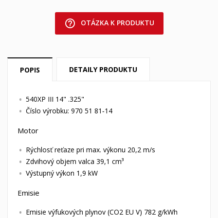
help_outline
OTÁZKA K PRODUKTU
DETAILY PRODUKTU
POPIS
540XP III 14" .325"
Číslo výrobku: 970 51 81‑14
Motor
Rýchlosť reťaze pri max. výkonu 20,2 m/s
Zdvihový objem valca 39,1 cm³
Výstupný výkon 1,9 kW
Emisie
Emisie výfukových plynov (CO2 EU V) 782 g/kWh