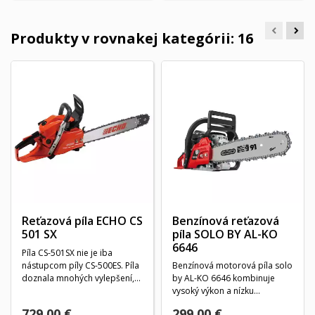
Produkty v rovnakej kategórii: 16
Reťazová píla ECHO CS
Benzínová reťazová
501 SX
píla SOLO BY AL-KO
6646
Píla CS-501SX nie je iba
nástupcom píly CS-500ES. Píla
Benzínová motorová píla solo
doznala mnohých vylepšení,
by AL-KO 6646 kombinuje
ako sú napr....
vysoký výkon a nízku
hmotnosť, vďaka čomu...
729,00 €
299,00 €