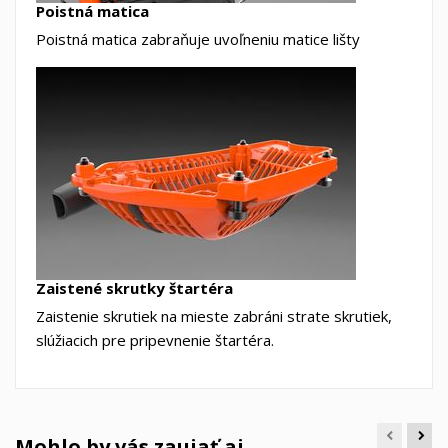
Poistná matica
Poistná matica zabraňuje uvoľneniu matice lišty
Zaistené skrutky štartéra
Zaistenie skrutiek na mieste zabráni strate skrutiek,
slúžiacich pre pripevnenie štartéra.
Mohlo by vás zaujať aj