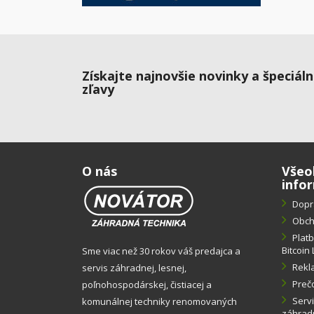
Získajte najnovšie novinky a špeciál
zľavy
O nás
Všeo
info
Dopr
Obch
Plat
Bitcoin 
Sme viac než 30 rokov váš predajca a
Rekl
servis záhradnej, lesnej,
Preč
poľnohospodárskej, čistiacej a
Servi
komunálnej techniky renomovaných
záhradn