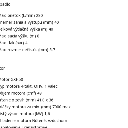
padlo
ax. prietok (L/min) 280
riemer sania a výstupu (mm) 40
elková výtlačná výška (m) 40
ax. sacia výšku (m) 8
ax. tlak (bar) 4
ax. rozmer nečistôt (mm) 5,7
tor
Motor GXH50
yp motora 4-takt, OHV, 1 valec
bjem motora (cm³) 49
ŕtanie x zdvih (mm) 41.8 x 36
táčky motora za min. (rpm) 7000 max
istý výkon motora (kW) 1,6
hladenie motora Nútené, vzduchom
apaľovanie Tranzistorové