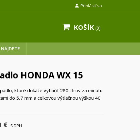

Prihlásiť sa
KOŠÍK
0
 NÁJDETE
adlo HONDA WX 15
padlo, ktoré dokáže vytlačiť 280 litrov za minútu
tami do 5,7 mm a celkovou výtlačnou výškou 40
0 €
S DPH