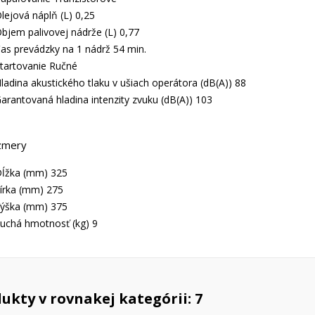
lejová náplň (L) 0,25
bjem palivovej nádrže (L) 0,77
as prevádzky na 1 nádrž 54 min.
tartovanie Ručné
ladina akustického tlaku v ušiach operátora (dB(A)) 88
arantovaná hladina intenzity zvuku (dB(A)) 103
zmery
ĺžka (mm) 325
írka (mm) 275
ýška (mm) 375
uchá hmotnosť (kg) 9
ukty v rovnakej kategórii: 7