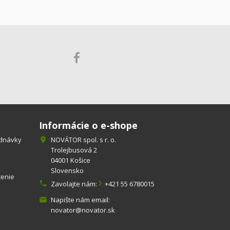
Informácie o e-shope
ednávky
NOVÁTOR spol. s r. o.

Trolejbusová 2
04001 Košice
Slovensko
tenie

Zavolajte nám:
+421 55 6780015
Napište nám email:

novator@novator.sk