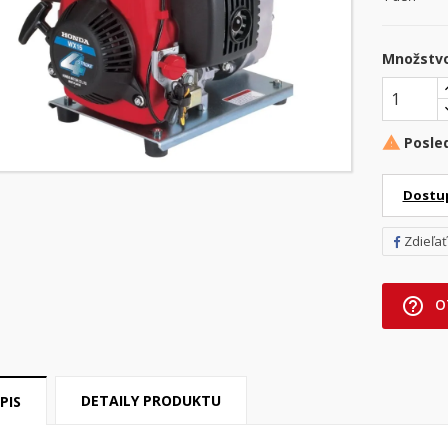
Množstv
Posle

Dostu
Zdieľať
help_outline
O
DETAILY PRODUKTU
PIS