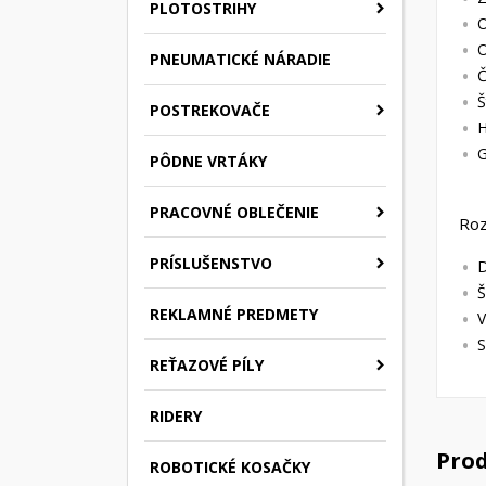
PLOTOSTRIHY
O
O
PNEUMATICKÉ NÁRADIE
Č
Š
POSTREKOVAČE
H
G
PÔDNE VRTÁKY
PRACOVNÉ OBLEČENIE
Ro
PRÍSLUŠENSTVO
D
Š
REKLAMNÉ PREDMETY
V
S
REŤAZOVÉ PÍLY
RIDERY
Prod
ROBOTICKÉ KOSAČKY