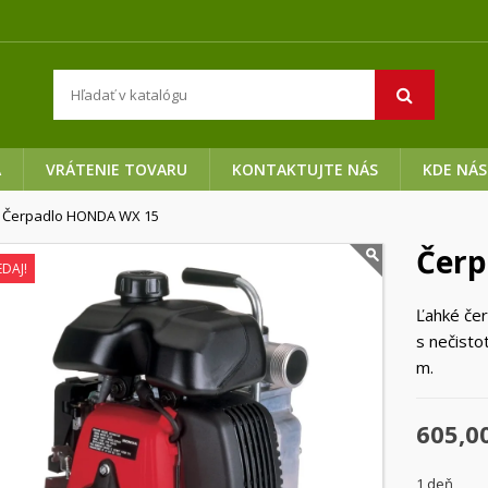
A
VRÁTENIE TOVARU
KONTAKTUJTE NÁS
KDE NÁS
Čerpadlo HONDA WX 15
Čerp
DAJ!
Ľahké čer
s nečisto
m.
605,0
1 deň