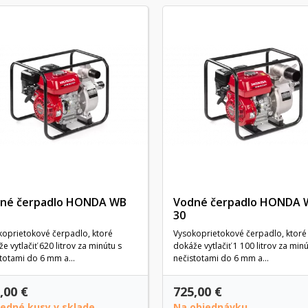
né čerpadlo HONDA WB
Vodné čerpadlo HONDA 
30
koprietokové čerpadlo, ktoré
Vysokoprietokové čerpadlo, ktoré
e vytlačiť 620 litrov za minútu s
dokáže vytlačiť 1 100 litrov za minú
totami do 6 mm a...
nečistotami do 6 mm a...
,00 €
725,00 €
ledné kusy v sklade
Na objednávku