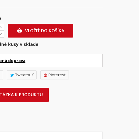
o
VLOŽIŤ DO KOŠÍKA

dné kusy v sklade
pná doprava
Tweetnuť
Pinterest
TÁZKA K PRODUKTU