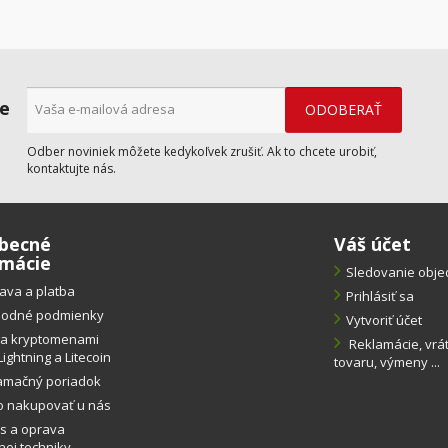
ne
Odber noviniek môžete kedykoľvek zrušiť. Ak to chcete urobiť,
kontaktujte nás.
becné
Váš účet
rmácie
Sledovanie obj
ava a platba
Prihlásiť sa
odné podmienky
Vytvoriť účet
ba kryptomenami
Reklamácie, vrá
Lightning a Litecoin
tovaru, výmeny ...
amačný poriadok
o nakupovať u nás
s a oprava
ej techniky