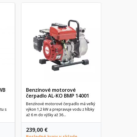
Vodné če
W50P
Stredne veľké
zavlažovanie a
bazéna. Ľahko.
WB
Benzínové motorové
čerpadlo AL-KO BMP 14001
Benzínové motorové čerpadlo má veľký
tu s
výkon 1,2 kW a prepravuje vodu z hĺbky
až 6 m do výšky až 36...
239,00 €
249,90 €
Posledné kusy v sklade
Na objedn