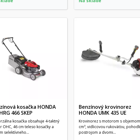
sklade
Na sklade
zínová kosačka HONDA
Benzínový krovinorez
 HRG 466 SKEP
HONDA UMK 435 UE
rzálna kosačka obsahuje 4-taktný
Krovinorez s motorom s objemom
r OHC, 46 cm teleso kosačky a
cm³, vidlicovou rukoväťou, pohod
m selektívneho...
postrojom a dvomi...