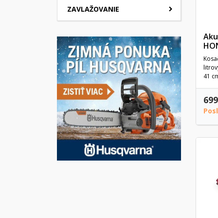
ZAVLAŽOVANIE
Aku
HON
Kosa
litr
41 cm
699
Pos