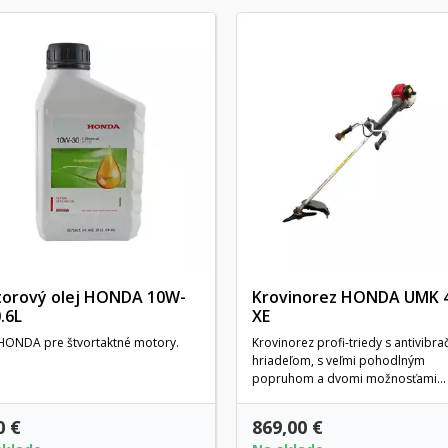
orový olej HONDA 10W-
Krovinorez HONDA UMK 
.6L
XE
 HONDA pre štvortaktné motory.
Krovinorez profi-triedy s antivibr
hriadeľom, s veľmi pohodlným
popruhom a dvomi možnosťami...
0 €
869,00 €