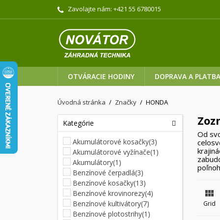
Zavolajte nám:
+421 55 6780015
OTVÁRACIE HODINY
DOPRAVA A PLATB
Úvodná stránka
Značky
HONDA
Zoz
Kategórie
Od svo
Akumulátorové kosačky
(3)
celosv
krajin
Akumulátorové vyžínače
(1)
zabudo
Akumulátory
(1)
poľnoh
Benzínové čerpadlá
(3)
Benzínové kosačky
(13)

Benzínové krovinorezy
(4)
Benzínové kultivátory
(7)
Grid
Benzínové plotostrihy
(1)