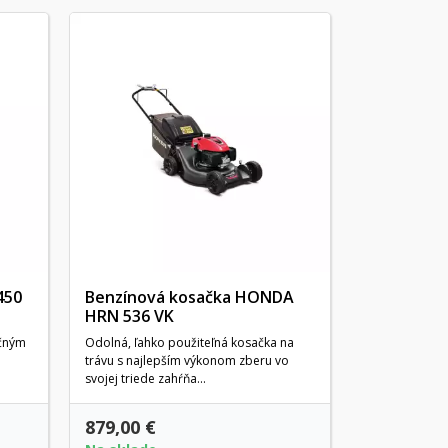
450
Benzínová kosačka HONDA
HRN 536 VK
ačným
Odolná, ľahko použiteľná kosačka na
trávu s najlepším výkonom zberu vo
svojej triede zahŕňa...
879,00 €