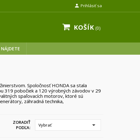

Prihlásiť sa
KOŠÍK
0
 NÁJDETE
nžinierstvom. Spoločnosť HONDA sa stala
ou 319 pobočiek a 120 výrobných závodov v 29
litných spaľovacích motorov, ktoré sú
enerátory, záhradná technika,
ZORADIŤ

Vybrať
PODĽA: