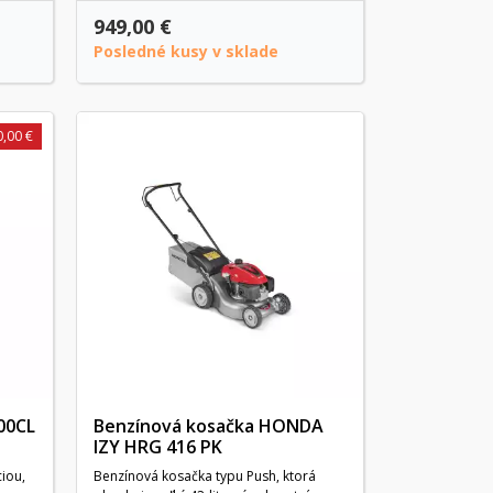
949,00 €
Posledné kusy v sklade
0,00 €
00CL
Benzínová kosačka HONDA
IZY HRG 416 PK
iou,
Benzínová kosačka typu Push, ktorá