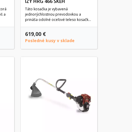
IZY HRG 466 SKEH
torá
Táto kosačka je vybavená
ôš a
jednorýchlostnou prevodovkou a
prináša odolné oceľové teleso kosačky
a...
619,00 €
Posledné kusy v sklade