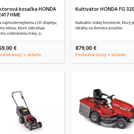
ktorová kosačka HONDA
Kultivátor HONDA FG 32
2417 HME
a najmodernejšiemu LCD displeju,
Kultivátor nízkej hmotnosti, ktorý j
mu telesu, ktoré zabraňuje
ideálny na domáce použitie.
mu odstráneniu trávy, a...
69,00 €
879,00 €
ledné kusy v sklade
Posledné kusy v sklade