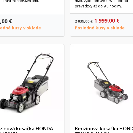
 a štyrmi nadstavcami.
max. výkonom 4500 W a dobou
prevádzky až do 9,5 hodiny.
1 999,00 €
,00 €
2 039,00 €
ledné kusy v sklade
Posledné kusy v sklade
zínová kosačka HONDA
Benzínová kosačka HON