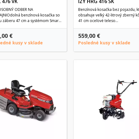
 476 VK
IZY HRG 416 SK
OSOBNÝ ODBER NA
Benzínová kosačka bez pojazdu, k
AJNIOdolná benzínová kosačka so
obsahuje veľký 42-litrový zberný k
ou záberu 47 cm a systémom Smart
41 cm oceľové teleso...
e®.
,00 €
559,00 €
ledné kusy v sklade
Posledné kusy v sklade