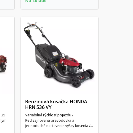
Na sklade
Benzínová kosačka HONDA
HRN 536 VY
 35
Variabilná rýchlosť pojazdu /
lným
Redizajnovaná prevodovka a
jednoduché nastavenie výšky kosenia /...