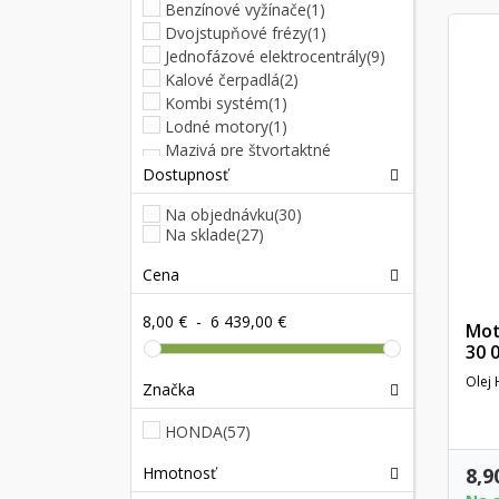
Benzínové vyžínače
(1)
Dvojstupňové frézy
(1)
Jednofázové elektrocentrály
(9)
Kalové čerpadlá
(2)
Kombi systém
(1)
Lodné motory
(1)
Mazivá pre štvortaktné
motory
(2)
Dostupnosť
Štvortaktné motory
(1)
Na objednávku
(30)
Traktorové kosačky
(6)
Na sklade
(27)
Cena
8,00 €
-
6 439,00 €
Mot
30 0
Olej
Značka
HONDA
(57)
Hmotnosť
8,9