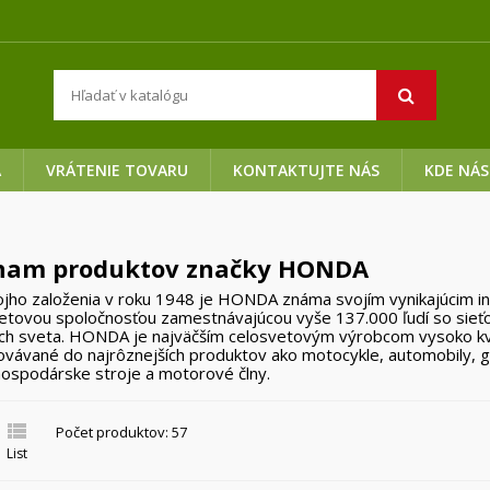
A
VRÁTENIE TOVARU
KONTAKTUJTE NÁS
KDE NÁS
nam produktov značky HONDA
jho založenia v roku 1948 je HONDA známa svojím vynikajúcim i
etovou spoločnosťou zamestnávajúcou vyše 137.000 ľudí so sieť
ách sveta. HONDA je najväčším celosvetovým výrobcom vysoko kva
vávané do najrôznejších produktov ako motocykle, automobily, g
ospodárske stroje a motorové člny.

Počet produktov: 57
List