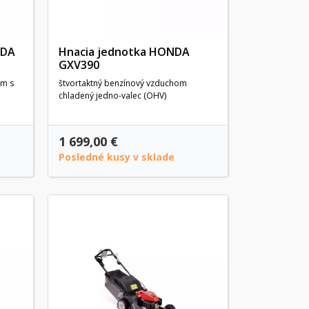
NDA
Hnacia jednotka HONDA
GXV390
om s
štvortaktný benzínový vzduchom
chladený jedno-valec (OHV)
1 699,00 €
Posledné kusy v sklade