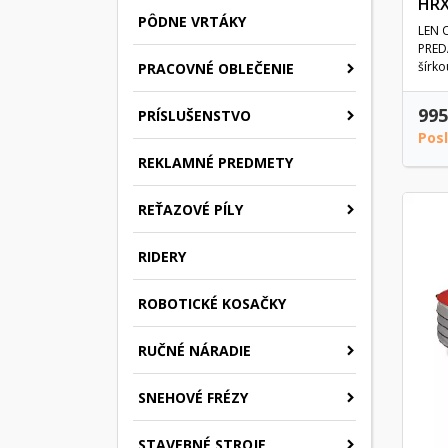
HRX
PÔDNE VRTÁKY
LEN 
PRED
šírk
PRACOVNÉ OBLEČENIE
Driv
995
PRÍSLUŠENSTVO
Pos
REKLAMNÉ PREDMETY
REŤAZOVÉ PÍLY
RIDERY
ROBOTICKÉ KOSAČKY
RUČNÉ NÁRADIE
SNEHOVÉ FRÉZY
STAVEBNÉ STROJE