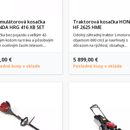
mulátorová kosačka
Traktorová kosačka HO
DA HRG 416 XB SET
HF 2625 HME
čka bez pojazdu s veľkým 42-
Odolný záhradný traktor s motor
ovým košom na trávu a pôsobivým
objemom 690 cm3 je navrhnutý s
 oceľovým žacím telesom....
dôrazom na rýchlosť, obsahuje...
,00 €
5 899,00 €
ledné kusy v sklade
Posledné kusy v sklade