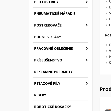
O
PLOTOSTRIHY
D
Š
PNEUMATICKÉ NÁRADIE
H
G
POSTREKOVAČE
Ro
PÔDNE VRTÁKY
D
PRACOVNÉ OBLEČENIE
V
H
PRÍSLUŠENSTVO
S
REKLAMNÉ PREDMETY
REŤAZOVÉ PÍLY
Prod
RIDERY
ROBOTICKÉ KOSAČKY