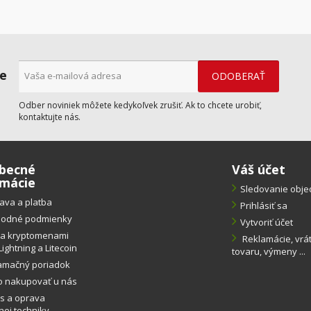
ne
Odber noviniek môžete kedykoľvek zrušiť. Ak to chcete urobiť,
kontaktujte nás.
becné
Váš účet
rmácie
Sledovanie obj
ava a platba
Prihlásiť sa
odné podmienky
Vytvoriť účet
ba kryptomenami
Reklamácie, vrá
Lightning a Litecoin
tovaru, výmeny ...
amačný poriadok
o nakupovať u nás
s a oprava
ej techniky