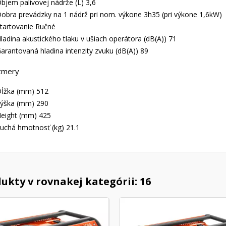
bjem palivovej nádrže (L) 3,6
obra prevádzky na 1 nádrž pri nom. výkone 3h35 (pri výkone 1,6kW)
tartovanie Ručné
ladina akustického tlaku v ušiach operátora (dB(A)) 71
arantovaná hladina intenzity zvuku (dB(A)) 89
zmery
ĺžka (mm) 512
ýška (mm) 290
eight (mm) 425
uchá hmotnosť (kg) 21.1
ukty v rovnakej kategórii: 16