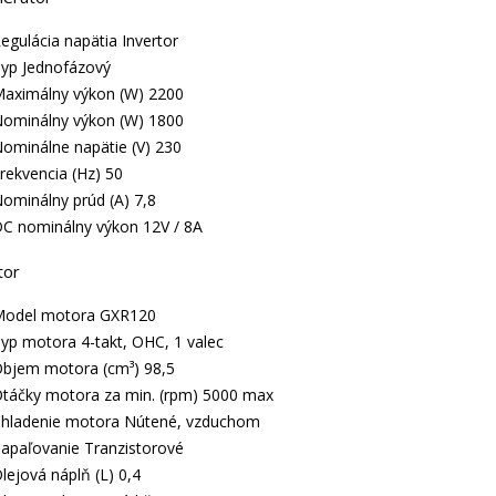
egulácia napätia Invertor
yp Jednofázový
aximálny výkon (W) 2200
ominálny výkon (W) 1800
ominálne napätie (V) 230
rekvencia (Hz) 50
ominálny prúd (A) 7,8
C nominálny výkon 12V / 8A
tor
odel motora GXR120
yp motora 4-takt, OHC, 1 valec
bjem motora (cm³) 98,5
táčky motora za min. (rpm) 5000 max
hladenie motora Nútené, vzduchom
apaľovanie Tranzistorové
lejová náplň (L) 0,4