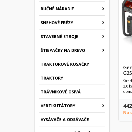
RUČNÉ NÁRADIE
SNEHOVÉ FRÉZY
STAVEBNÉ STROJE
ŠTIEPAČKY NA DREVO
TRAKTOROVÉ KOSAČKY
Gen
G25
TRAKTORY
Stre
2,0 k
domác
TRÁVNIKOVÉ OSIVÁ
442
VERTIKUTÁTORY
Na 
VYSÁVAČE A ODSÁVAČE