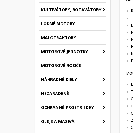
KULTIVÁTORY, ROTAVÁTORY
R
T
LODNÉ MOTORY
M
N
MALOTRAKTORY
N
F
MOTOROVÉ JEDNOTKY
N
D
MOTOROVÉ ROSIČE
Mo
NÁHRADNÉ DIELY
M
T
NEZARADENÉ
O
O
OCHRANNÉ PROSTRIEDKY
C
Z
OLEJE A MAZIVÁ
O