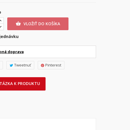
o
VLOŽIŤ DO KOŠÍKA

jednávku
pná doprava
Tweetnuť
Pinterest
TÁZKA K PRODUKTU