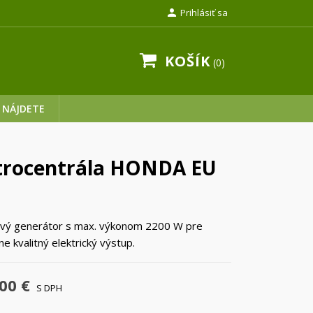

Prihlásiť sa
KOŠÍK
0
 NÁJDETE
trocentrála HONDA EU
ový generátor s max. výkonom 2200 W pre
e kvalitný elektrický výstup.
00 €
S DPH