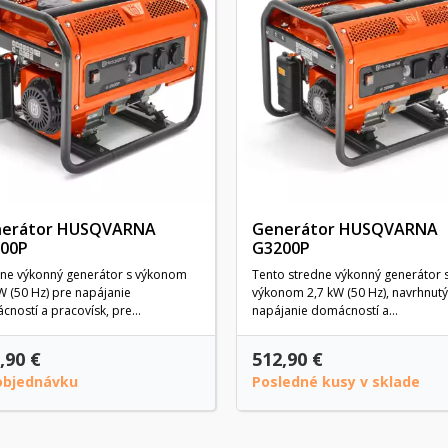
erátor HUSQVARNA
Generátor HUSQVARNA
00P
G3200P
dne výkonný generátor s výkonom
Tento stredne výkonný generátor 
W (50 Hz) pre napájanie
výkonom 2,7 kW (50 Hz), navrhnutý
ností a pracovísk, pre...
napájanie domácností a...
,90 €
512,90 €
objednávku
Posledné kusy v sklade