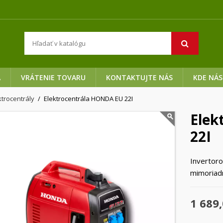
A
VRÁTENIE TOVARU
KONTAKTUJTE NÁS
KDE NÁS
trocentrály
Elektrocentrála HONDA EU 22I
Elek
22I
Invertor
mimoriadn
1 689,