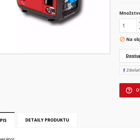
Množstv
Na ob

Dostu
Zdieľať
help_outline
O
DETAILY PRODUKTU
PIS
erátor