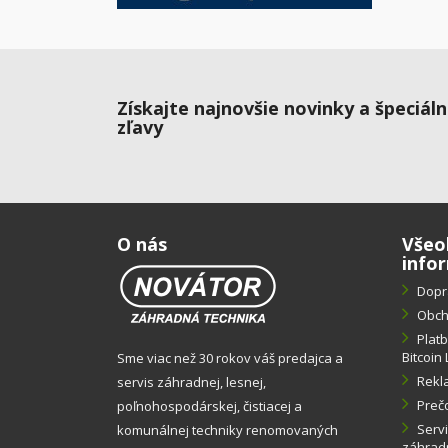
Získajte najnovšie novinky a špeciál
zľavy
O nás
Všeo
info
Dopr
Obch
Plat
Bitcoin 
Sme viac než 30 rokov váš predajca a
Rekl
servis záhradnej, lesnej,
Preč
poľnohospodárskej, čistiacej a
Servi
komunálnej techniky renomovaných
záhradn