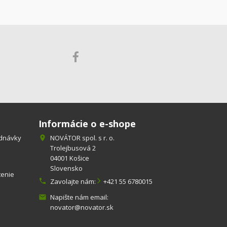
Informácie o e-shope
ednávky
NOVÁTOR spol. s r. o.

Trolejbusová 2
04001 Košice
Slovensko
tenie

Zavolajte nám:
+421 55 6780015
Napište nám email:

novator@novator.sk