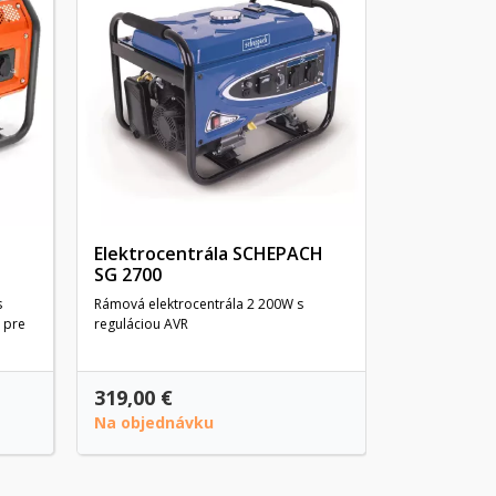
Elektroce
Generátor pre
prúdu s veľk
silným 4-tak
Elektrocentrála SCHEPACH
SG 2700
s
Rámová elektrocentrála 2 200W s
 pre
reguláciou AVR
319,00 €
479,00 €
Na objednávku
Na objedn