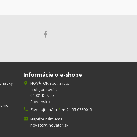
Informácie o e-shope
ednávky
NOVÁTOR spol. s r. o.

Trolejbusová 2
04001 Košice
Slovensko
tenie

Zavolajte nám:
+421 55 6780015
Napište nám email:

novator@novator.sk