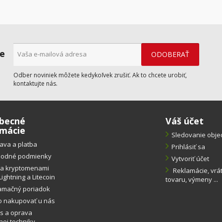
ne
Odber noviniek môžete kedykoľvek zrušiť. Ak to chcete urobiť,
kontaktujte nás.
becné
Váš účet
rmácie
Sledovanie obj
ava a platba
Prihlásiť sa
odné podmienky
Vytvoriť účet
ba kryptomenami
Reklamácie, vrá
Lightning a Litecoin
tovaru, výmeny ...
amačný poriadok
o nakupovať u nás
s a oprava
ej techniky