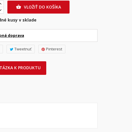
VLOŽIŤ DO KOŠÍKA

dné kusy v sklade
pná doprava
Tweetnuť
Pinterest
TÁZKA K PRODUKTU