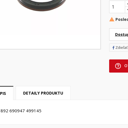
Posle

Dostu
Zdieľať
help_outline
O
DETAILY PRODUKTU
PIS
1892 690947 499145