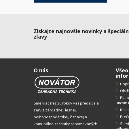
Získajte najnovšie novinky a špeciál
zľavy
O nás
Všeo
info
Dopr
Obch
Plat
Bitcoin 
Sme viac než 30 rokov váš predajca a
Rekl
servis záhradnej, lesnej,
Preč
poľnohospodárskej, čistiacej a
Servi
komunálnej techniky renomovaných
záhradn