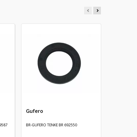
Tesnenie
BR-TESNENIE 
Gufero
9587
BR-GUFERO TENKE BR 692550