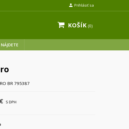

Prihlásiť sa
KOŠÍK
0
 NÁJDETE
ro
RO BR 795387
€
S DPH
o