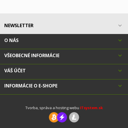
NEWSLETTER

O NÁS

VŠEOBECNÉ INFORMÁCIE

VÁŠ ÚČET

INFORMÁCIE O E-SHOPE

Tvorba, správa a hosting webu
ITsystem.sk