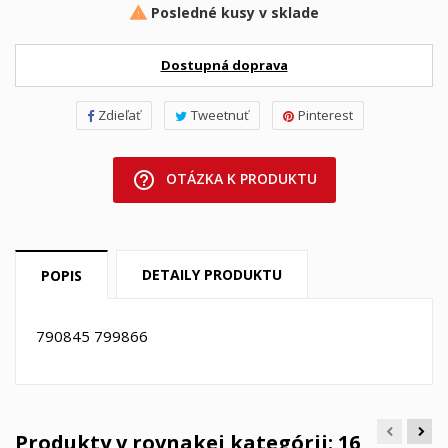
Posledné kusy v sklade

Dostupná doprava
Zdieľať
Tweetnuť
Pinterest
help_outline
OTÁZKA K PRODUKTU
DETAILY PRODUKTU
POPIS
790845 799866
Produkty v rovnakej kategórii: 16