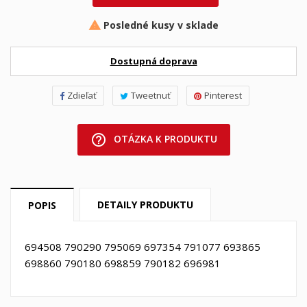
Posledné kusy v sklade

Dostupná doprava
Zdieľať
Tweetnuť
Pinterest
help_outline
OTÁZKA K PRODUKTU
DETAILY PRODUKTU
POPIS
694508 790290 795069 697354 791077 693865
698860 790180 698859 790182 696981